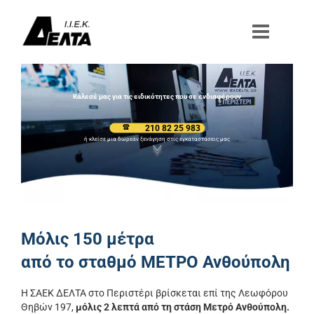
Μετάβαση
στο
περιεχόμενο
Κάλεσέ μας για τις ειδικότητες που σε ενδιαφέρουν
210 82 25 983
ή κλείσε μια δωρεάν ξενάγηση στις εγκαταστάσεις μας
Μόλις 150 μέτρα
από το σταθμό ΜΕΤΡΟ Ανθούπολη
Η ΣΑΕΚ ΔΕΛΤΑ στο Περιστέρι βρίσκεται επί της Λεωφόρου
Θηβών 197,
μόλις 2 λεπτά από τη στάση Μετρό Ανθούπολη.