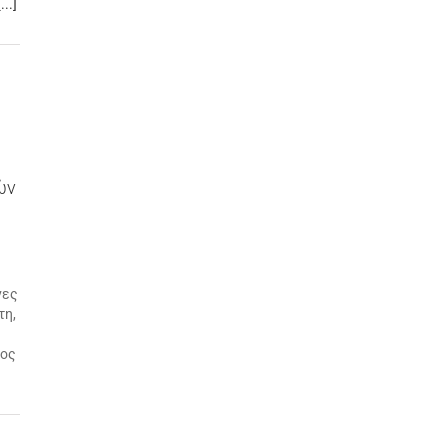
[...]
ών
νες
τη,
ρος