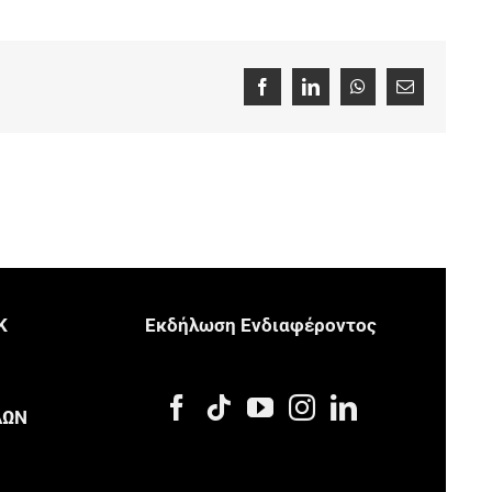
Facebook
LinkedIn
WhatsApp
Email
Κ
Eκδήλωση Eνδιαφέροντος
Μ
ΔΩΝ