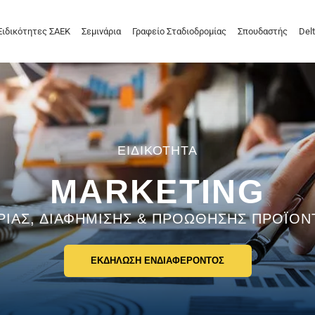
Ειδικότητες ΣΑΕΚ
Σεμινάρια
Γραφείο Σταδιοδρομίας
Σπουδαστής
Delt
MARKETING
ΙΑΣ, ΔΙΑΦΗΜΙΣΗΣ & ΠΡΟΩΘΗΣΗΣ ΠΡΟΪΟΝ
ΕΚΔΗΛΩΣΗ ΕΝΔΙΑΦΕΡΟΝΤΟΣ