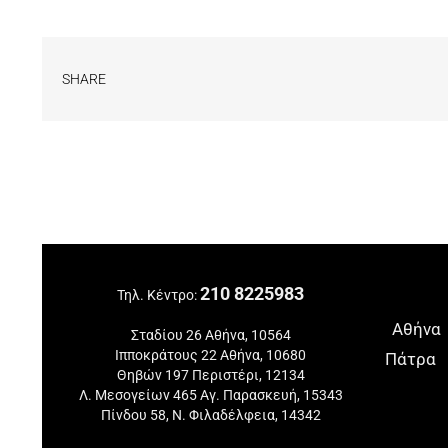
SHARE
210 8225983
Τηλ. Κέντρο:
Αθήνα
Σταδίου 26 Αθήνα, 10564
Ιπποκράτους 22 Αθήνα, 10680
Πάτρα
Θηβών 197 Περιστέρι, 12134
Λ. Μεσογείων 465 Αγ. Παρασκευή, 15343
Πίνδου 58, Ν. Φιλαδέλφεια, 14342