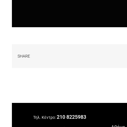
SHARE
210 8225983
Τηλ. Κέντρο:
Αθήνα