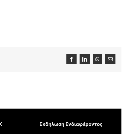
Facebook
LinkedIn
WhatsApp
Email
Κ
Eκδήλωση Eνδιαφέροντος