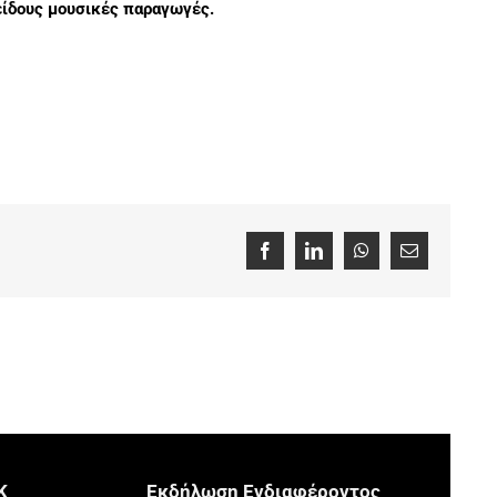
είδους μουσικές παραγωγές.
Facebook
LinkedIn
WhatsApp
Email
Κ
Eκδήλωση Eνδιαφέροντος