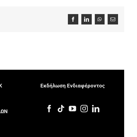
Facebook
LinkedIn
WhatsApp
Email
Κ
Eκδήλωση Eνδιαφέροντος
Μ
ΔΩΝ