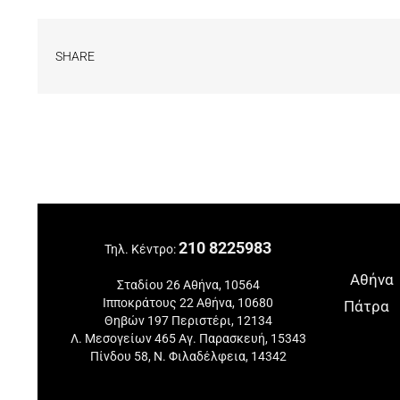
SHARE
210 8225983
Τηλ. Κέντρο:
Αθήνα
Σταδίου 26 Αθήνα, 10564
Ιπποκράτους 22 Αθήνα, 10680
Πάτρα
Θηβών 197 Περιστέρι, 12134
Λ. Μεσογείων 465 Αγ. Παρασκευή, 15343
Πίνδου 58, Ν. Φιλαδέλφεια, 14342