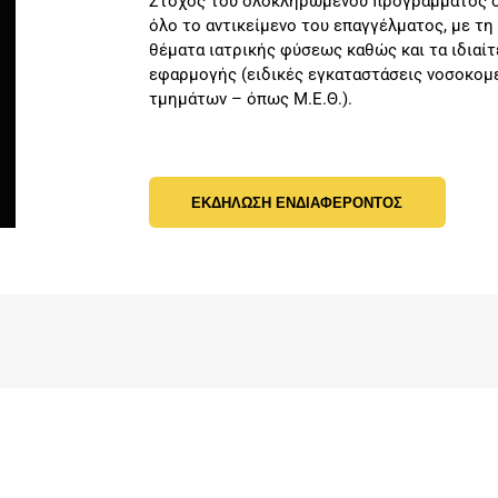
Στόχος του ολοκληρωμένου προγράμματος σπ
όλο το αντικείμενο του επαγγέλματος, με τ
θέματα ιατρικής φύσεως καθώς και τα ιδιαί
εφαρμογής (ειδικές εγκαταστάσεις νοσοκομε
τμημάτων – όπως Μ.Ε.Θ.).
ΕΚΔΗΛΩΣΗ ΕΝΔΙΑΦΕΡΟΝΤΟΣ