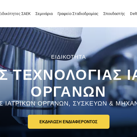
Ειδικότητες ΣΑΕΚ
Σεμινάρια
Γραφείο Σταδιοδρομίας
Σπουδαστής
Delt
Σ ΤΕΧΝΟΛΟΓΊΑΣ Ι
ΟΡΓΆΝΩΝ
Σ ΙΑΤΡΙΚΏΝ ΟΡΓΆΝΩΝ, ΣΥΣΚΕΥΏΝ & ΜΗΧ
ΕΚΔΗΛΩΣΗ ΕΝΔΙΑΦΕΡΟΝΤΟΣ