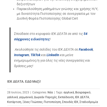
δεξιοτήτων
Παρακολούθηση μαθημάτων γνώσης και χρήσης Η/Υ,
με δυνατότητα Πιστοποίησης σε συνεργασία με τον
Διεθνή Φορέα Πιστοποίησης Global Cert
Σπούδασε στο κορυφαίο ΙΕΚ ΔΕΛΤΑ σε από τις
54
σύγχρονες ειδικότητες
!
Ακολούθησε τις σελίδες του ΙΕΚ ΔΕΛΤΑ σε
Facebook
,
Instagram
,
TikTok
και
LinkedIn
και μείνε
ενημερωμένος/η για όλες τις νέες συνεργασίες και
δράσεις μας!
ΙΕΚ ΔΕΛΤΑ. ΕΔΩ Μαζί!
28 Ιουλίου, 2023
|
Categories:
Νέα
|
Tags:
αγγλικά
,
Βιογραφικό
,
γαλλικά
,
γερμανικά
,
Δωρεάν Παροχές
,
Εκπαίδευση
,
ΙΕΚ ΔΕΛΤΑ
,
Κατάρτιση
,
Ξένες Γλώσσες
,
Πιστοποίηση
,
Σπουδές ΙΕΚ
,
Σταδιοδρομία