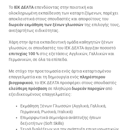
Το
ΙΕΚ ΔΕΛΤΑ
επενδύοντας στην ποιοτική και
ολοκληρωμένη εκπαίδευση των καταρτιζόμενων, παρέχει
αποκλειστικά στους σπουδαστές και αποφοίτους του
δωρεάν εκμάθηση των ξένων γλωσσών
της επιλογής τους,
ανεξαρτήτως ειδικότητας.
Χάρη στην άρτια εκπαιδευτική ομάδα καθηγητών ξένων
γλωσσών, οι σπουδαστές του ΙΕΚ ΔΕΛΤΑ άγγιξαν ποσοστό
επιτυχίας 100 %
στις εξετάσεις Αγγλικών, Γαλλικών και
Γερμανικών, σε όλα τα επίπεδα.
Με στόχο την προετοιμασία ενός άρτια καταρτισμένου
επαγγελματία και τη δημιουργία ενός
πληρέστερου
βιογραφικού
, το ΙΕΚ ΔΕΛΤΑ προσφέρει στους σπουδαστές
ελεύθερη πρόσβαση
σε πληθώρα
δωρεάν παροχών
από
εξειδικευμένους επαγγελματίες:
Εκμάθηση Ξένων Γλωσσών (Αγγλικά, Γαλλικά,
Γερμανικά, Ρωσικά, Ιταλικά)
Επιμορφωτικά σεμινάρια ανάπτυξης ήπιων
δεξιοτήτων (Soft Skills)
Σειρά διαλέξεων για την ανάπτυξη επιχειρηματικών