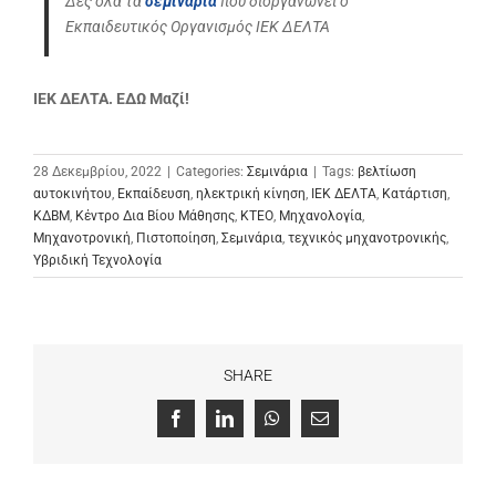
Δες όλα τα
σεμινάρια
που διοργανώνει ο
Εκπαιδευτικός Οργανισμός ΙΕΚ ΔΕΛΤΑ
ΙΕΚ ΔΕΛΤΑ. ΕΔΩ Μαζί!
28 Δεκεμβρίου, 2022
|
Categories:
Σεμινάρια
|
Tags:
βελτίωση
αυτοκινήτου
,
Εκπαίδευση
,
ηλεκτρική κίνηση
,
ΙΕΚ ΔΕΛΤΑ
,
Κατάρτιση
,
ΚΔΒΜ
,
Κέντρο Δια Βίου Μάθησης
,
ΚΤΕΟ
,
Μηχανολογία
,
Μηχανοτρονική
,
Πιστοποίηση
,
Σεμινάρια
,
τεχνικός μηχανοτρονικής
,
Υβριδική Τεχνολογία
SHARE
Facebook
LinkedIn
WhatsApp
Email