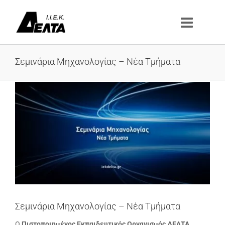
Μετάβαση
στο
περιεχόμενο
Σεμινάρια Μηχανολογίας – Νέα Τμήματα
Προβολή
μεγαλύτερης
εικόνας
Σεμινάρια Μηχανολογίας – Νέα Τμήματα
Ο
Πιστοποιημένος
Εκπαιδευτικός Οργανισμός ΔΕΛΤΑ