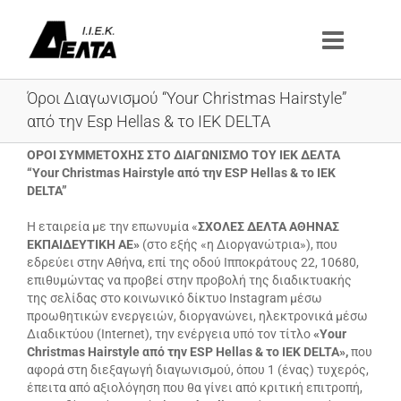
Μετάβαση
στο
περιεχόμενο
Όροι Διαγωνισμού “Your Christmas Hairstyle”
από την Esp Hellas & το IEK DELTA
ΟΡΟΙ ΣΥΜΜΕΤΟΧΗΣ ΣΤΟ ΔΙΑΓΩΝΙΣΜΟ ΤΟΥ ΙΕΚ ΔΕΛΤΑ
“Your Christmas Hairstyle από την ESP Hellas & το IEK
DELTA”
H εταιρεία με την επωνυμία «
ΣΧΟΛΕΣ ΔΕΛΤΑ ΑΘΗΝΑΣ
EΚΠΑΙΔΕΥΤΙΚΗ AE»
(στο εξής «η Διοργανώτρια»), που
εδρεύει στην Αθήνα, επί της οδού Ιπποκράτους 22, 10680,
επιθυμώντας να προβεί στην προβολή της διαδικτυακής
της σελίδας στο κοινωνικό δίκτυο Instagram μέσω
προωθητικών ενεργειών, διοργανώνει, ηλεκτρονικά μέσω
Διαδικτύου (Internet), την ενέργεια υπό τον τίτλο
«Your
Christmas Hairstyle από την ESP Hellas & το IEK DELTA»,
που
αφορά στη διεξαγωγή διαγωνισμού, όπου 1 (ένας) τυχερός,
έπειτα από αξιολόγηση που θα γίνει από κριτική επιτροπή,