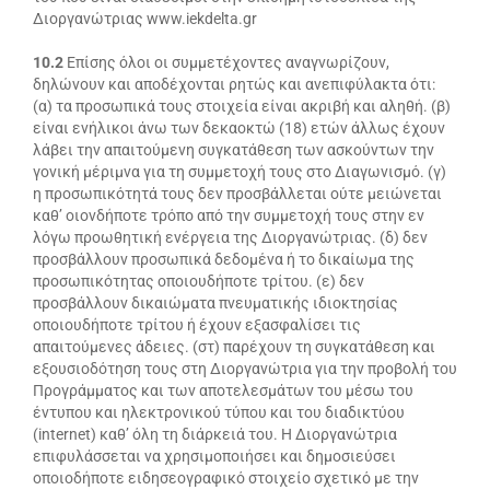
Διοργανώτριας www.iekdelta.gr
10.2
Επίσης όλοι οι συμμετέχοντες αναγνωρίζουν,
δηλώνουν και αποδέχονται ρητώς και ανεπιφύλακτα ότι:
(α) τα προσωπικά τους στοιχεία είναι ακριβή και αληθή. (β)
είναι ενήλικοι άνω των δεκαοκτώ (18) ετών άλλως έχουν
λάβει την απαιτούμενη συγκατάθεση των ασκούντων την
γονική μέριμνα για τη συμμετοχή τους στο Διαγωνισμό. (γ)
η προσωπικότητά τους δεν προσβάλλεται ούτε μειώνεται
καθ’ οιονδήποτε τρόπο από την συμμετοχή τους στην εν
λόγω προωθητική ενέργεια της Διοργανώτριας. (δ) δεν
προσβάλλουν προσωπικά δεδομένα ή το δικαίωμα της
προσωπικότητας οποιουδήποτε τρίτου. (ε) δεν
προσβάλλουν δικαιώματα πνευματικής ιδιοκτησίας
οποιουδήποτε τρίτου ή έχουν εξασφαλίσει τις
απαιτούμενες άδειες. (στ) παρέχουν τη συγκατάθεση και
εξουσιοδότηση τους στη Διοργανώτρια για την προβολή του
Προγράμματος και των αποτελεσμάτων του μέσω του
έντυπου και ηλεκτρονικού τύπου και του διαδικτύου
(internet) καθ’ όλη τη διάρκειά του. Η Διοργανώτρια
επιφυλάσσεται να χρησιμοποιήσει και δημοσιεύσει
οποιοδήποτε ειδησεογραφικό στοιχείο σχετικό με την