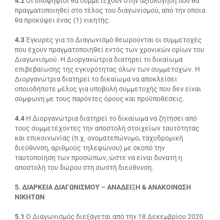
4.2
Οι υποψήφιοι θα συμμετέχουν στην αξιολόγηση που θα
πραγματοποιηθεί στο τέλος του διαγωνισμού, από την οποία
θα προκύψει ένας (1) νικητής.
4.3
Έγκυρες για το Διαγωνισμό θεωρούνται οι συμμετοχές
που έχουν πραγματοποιηθεί εντός των χρονικών ορίων του
Διαγωνισμού. Η Διοργανώτρια διατηρεί το δικαίωμα
επιβεβαίωσης της εγκυρότητας όλων των συμμετοχών. Η
Διοργανώτρια διατηρεί το δικαίωμα να αποκλείσει
οποιοδήποτε μέλος για υποβολή συμμετοχής που δεν είναι
σύμφωνη με τους παρόντες όρους και προϋποθέσεις.
4.4
Η Διοργανώτρια διατηρεί το δικαίωμα να ζητήσει από
τους συμμετέχοντες την αποστολή στοιχείων ταυτότητας
και επικοινωνίας (π.χ. ονοματεπώνυμο, ταχυδρομική
διεύθυνση, αριθμούς τηλεφώνου) με σκοπό την
ταυτοποίηση των προσώπων, ώστε να είναι δυνατή η
αποστολή του δώρου στη σωστή διεύθυνση.
5. ΔΙΑΡΚΕΙΑ ΔΙΑΓΩΝΙΣΜΟΥ – ΑΝΑΔΕΙΞΗ & ΑΝΑΚΟΙΝΩΣΗ
ΝΙΚΗΤΩΝ
5.1
Ο Διαγωνισμός διεξάγεται από την 18 Δεκεμβρίου 2020