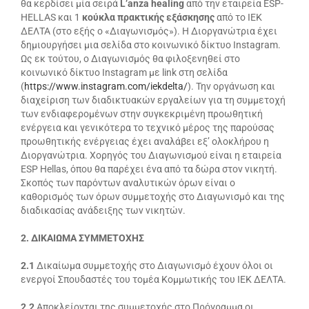
θα κερδίσει μία σειρά
L’anza healing
από την εταιρεία ESP-
HELLAS και 1
κούκλα πρακτικής εξάσκησης
από το ΙΕΚ
ΔΕΛΤΑ (στο εξής ο «Διαγωνισμός»). Η Διοργανώτρια έχει
δημιουργήσει μια σελίδα στο κοινωνικό δίκτυο Instagram.
Ως εκ τούτου, ο Διαγωνισμός θα φιλοξενηθεί στο
κοινωνικό δίκτυο Instagram με link στη σελίδα
(
https://www.instagram.com/iekdelta/
). Την οργάνωση και
διαχείριση των διαδικτυακών εργαλείων για τη συμμετοχή
των ενδιαφερομένων στην συγκεκριμένη προωθητική
ενέργεια και γενικότερα το τεχνικό μέρος της παρούσας
προωθητικής ενέργειας έχει αναλάβει εξ’ ολοκλήρου η
Διοργανώτρια. Χορηγός του Διαγωνισμού είναι η εταιρεία
ESP Hellas, όπου θα παρέχει ένα από τα δώρα στον νικητή.
Σκοπός των παρόντων αναλυτικών όρων είναι ο
καθορισμός των όρων συμμετοχής στο Διαγωνισμό και της
διαδικασίας ανάδειξης των νικητών.
2. ΔΙΚΑΙΩΜΑ ΣΥΜΜΕΤΟΧΗΣ
2.1
Δικαίωμα συμμετοχής στο Διαγωνισμό έχουν όλοι οι
ενεργοί Σπουδαστές του τομέα Κομμωτικής του ΙΕΚ ΔΕΛΤΑ.
2.2
Αποκλείονται της συμμετοχής στο Πρόγραμμα οι