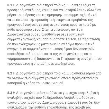
8.1
Η Διοργανώτρια διατηρεί το δικαίωμα να αλλάξει τα
προσφερόμενα δώρα, καθώς και να μεταβάλλει εν όλω ή εν
μέρει τους όρους και τις ημερομηνίες συμμετοχής ή /και
να ματαιώσει την προωθητική ενέργεια, προβαίνοντας
προηγουμένως σε σχετική ανακοίνωση προς το κοινό με
κάθε πρόσφορο μέσο. Στις περιπτώσεις αυτές η
Διοργανώτρια ουδεμία ευθύνη φέρει έναντι των
συμμετεχόντων ή/και οποιουδήποτε τρίτου. Σε περίπτωση
δε που ενδεχομένως ματαιωθεί η εν λόγω προωθητική
ενέργεια, οι συμμετέχοντες – υποψήφιοι δεν αποκτούν
οποιοδήποτε δικαίωμα κατά της Διοργανώτριας ούτε
νομιμοποιούνται ή δικαιούνται να ζητήσουν τη συνέχιση του
προγράμματος ή οποιαδήποτε αποζημίωση.
8.2
Η Διοργανώτρια διατηρεί το δικαίωμα αποκλεισμού από
το Διαγωνισμό συμμετεχόντων οι οποίοι πραγματοποιούν
κακόβουλη χρήση του Διαγωνισμού.
8.3
Η Διοργανώτρια δεν ευθύνεται για τυχόν εσφαλμένα ή
αναληθή στοιχεία που θα δηλωθούν/συμπληρωθούν στα
πλαίσια του παρόντος Διαγωνισμού, επιπροσθέτως δε, δεν
αναλαμβάνει την ευθύνη επαλήθευσης της ακρίβειας