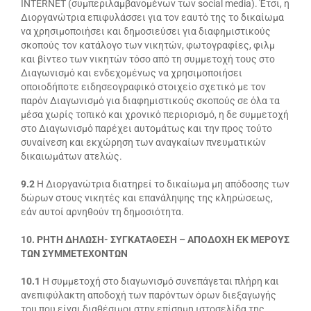
INTERNET (συμπεριλαμβανομένων των social media). Έτσι, η
Διοργανώτρια επιφυλάσσει για τον εαυτό της το δικαίωμα
να χρησιμοποιήσει και δημοσιεύσει για διαφημιστικούς
σκοπούς τον κατάλογο των νικητών, φωτογραφίες, φιλμ
και βίντεο των νικητών τόσο από τη συμμετοχή τους στο
Διαγωνισμό και ενδεχομένως να χρησιμοποιήσει
οποιοδήποτε ειδησεογραφικό στοιχείο σχετικό με τον
παρόν Διαγωνισμό για διαφημιστικούς σκοπούς σε όλα τα
μέσα χωρίς τοπικό και χρονικό περιορισμό, η δε συμμετοχή
στο Διαγωνισμό παρέχει αυτομάτως και την προς τούτο
συναίνεση και εκχώρηση των αναγκαίων πνευματικών
δικαιωμάτων ατελώς.
9.2
Η Διοργανώτρια διατηρεί το δικαίωμα μη απόδοσης των
δώρων στους νικητές και επανάληψης της κληρώσεως,
εάν αυτοί αρνηθούν τη δημοσιότητα.
10. ΡΗΤΗ ΔΗΛΩΣΗ- ΣΥΓΚΑΤΑΘΕΣΗ – ΑΠΟΔΟΧΗ ΕΚ ΜΕΡΟΥΣ
ΤΩΝ ΣΥΜΜΕΤΕΧΟΝΤΩΝ
10.1
Η συμμετοχή στο διαγωνισμό συνεπάγεται πλήρη και
ανεπιφύλακτη αποδοχή των παρόντων όρων διεξαγωγής
του που είναι διαθέσιμοι στην επίσημη ιστοσελίδα της