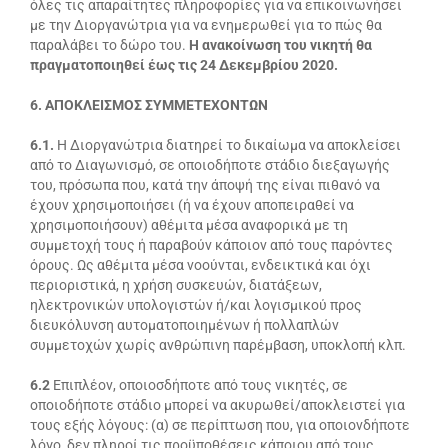
όλες τις απαραίτητες πληροφορίες για να επικοινωνήσει
με την Διοργανώτρια για να ενημερωθεί για το πώς θα
παραλάβει το δώρο του.
Η ανακοίνωση του νικητή θα
πραγματοποιηθεί έως τις 24 Δεκεμβρίου 2020.
6. ΑΠΟΚΛΕΙΣΜΟΣ ΣΥΜΜΕΤΕΧΟΝΤΩΝ
6.1.
Η Διοργανώτρια διατηρεί το δικαίωμα να αποκλείσει
από το Διαγωνισμό, σε οποιοδήποτε στάδιο διεξαγωγής
του, πρόσωπα που, κατά την άποψή της είναι πιθανό να
έχουν χρησιμοποιήσει (ή να έχουν αποπειραθεί να
χρησιμοποιήσουν) αθέμιτα μέσα αναφορικά με τη
συμμετοχή τους ή παραβούν κάποιον από τους παρόντες
όρους. Ως αθέμιτα μέσα νοούνται, ενδεικτικά και όχι
περιοριστικά, η χρήση συσκευών, διατάξεων,
ηλεκτρονικών υπολογιστών ή/και λογισμικού προς
διευκόλυνση αυτοματοποιημένων ή πολλαπλών
συμμετοχών χωρίς ανθρώπινη παρέμβαση, υποκλοπή κλπ.
6.2
Επιπλέον, οποιοσδήποτε από τους νικητές, σε
οποιοδήποτε στάδιο μπορεί να ακυρωθεί/αποκλειστεί για
τους εξής λόγους: (α) σε περίπτωση που, για οποιονδήποτε
λόγο, δεν πληροί τις προϋποθέσεις κάποιου από τους