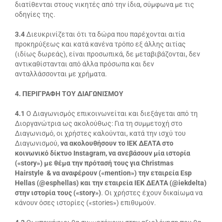
διατίθενται στους νικητές από την ίδια, σύμφωνα με τις
οδηγίες της.
3.4
Διευκρινίζεται ότι τα δώρα που παρέχονται αιτία
προκηρύξεως και κατά κανένα τρόπο εξ άλλης αιτίας
(ιδίως δωρεάς), είναι προσωπικά, δε μεταβιβάζονται, δεν
αντικαθίστανται από άλλα πρόσωπα και δεν
ανταλλάσσονται με χρήματα.
4. ΠΕΡΙΓΡΑΦΗ ΤΟΥ ΔΙΑΓΩΝΙΣΜΟΥ
4.1
Ο Διαγωνισμός επικοινωνείται και διεξάγεται από τη
Διοργανώτρια ως ακολούθως: Για τη συμμετοχή στο
Διαγωνισμό, οι χρήστες καλούνται, κατά την ισχύ του
Διαγωνισμού,
να ακολουθήσουν το ΙΕΚ ΔΕΛΤΑ στο
κοινωνικό δίκτυο Instagram, να ανεβάσουν μία ιστορία
(«story») με θέμα την πρότασή τους για Christmas
Hairstyle
& να αναφέρουν («mention») την εταιρεία Esp
Hellas (@esphellas) και την εταιρεία ΙΕΚ ΔΕΛΤΑ (@iekdelta)
στην ιστορία τους («story»)
. Οι χρήστες έχουν δικαίωμα να
κάνουν όσες ιστορίες («stories») επιθυμούν.