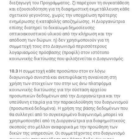
διεξαγωγή του Προγράμματος. ζ) παρέχουν τη συγκατάθεση
και εξουσιοδότηση για τη διαφημιστική εκμετάλλευση κάθε
σχετικού γεγονότος, χωρίς την υποχρέωση πρότερης
ενημέρωσης ή καταβολής αποζημίωσης. Η Διοργανώτρια
επίσης διατηρεί το δικαίωμα δημοσίευσης
οπτικοακουστικού υλικού από την κλήρωση και την
απόδοση των δώρων. η) δεν χρησιμοποιούν για τη
συμμετοχή τους στο Διαγωνισμό περισσότερους
λογαριασμούς πρόσβασης (προφίλ) στον ιστότοπο
κοινωνικής δικτύωσης που φιλοξενείται ο Διαγωνισμός.
10.3
Η συμμετοχή κάθε προσώπου στον εν λόγω
διαγωνισμό συνιστά και ανεπιφύλακτη συναίνεση στη
χρήση των στοιχείων του στην ως άνω πλατφόρμα
κοινωνικής δικτύωσης για την σύσταση αρχείου
προσωπικών δεδομένων από την Διοργανώτρια και την
υπεύθυνη εταιρία για την παρακολούθηση του διαγωνισμού
(προσωπικά δεδομένα). Η χρήση της βάσης δεδομένων που
θα συλλεγεί από το συγκεκριμένο διαγωνισμό, μπορεί να
χρησιμοποιηθεί από τη Διοργανώτρια για διαφημιστικούς
σκοπούς στο μέλλον αναφορικά με την προώθηση των
δικών της υπηρεσιών. Οι συμμετέχοντες στο διαγωνισμό