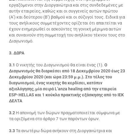
εργαζόμενοι στην Διοργανώτρια και στις συνδεδεμένες με
αυτήν εταιρείες, καθώς και οι συγγενείς αυτών πρώτου
(Α’) και δεύτερου (Β’) βαθμού και οι σύζυγοί τους. Ειδικά για
τους ανήλικους συμμετέχοντες ορίζεται ότι απαιτείται να
έχουν ενημερωθεί οι ασκούντες τη γονική μέριμνα αυτών
και συναινούν στη συμμετοχή του ανηλίκου τέκνου τους στο
Διαγωνισμό.
3. ΔΩΡΑ
3.1
Ο νικητής του Διαγωνισμού θα είναι ένας (1).
Ο
Διαγωνισμός θα διαρκέσει από 18 Δεκεμβρίου 2020 έως 23
Δεκεμβρίου 2020 (και ώρα 23:59 μ.μ.).
Στο τέλος του
διαγωνισμού, ένας νικητής θα κερδίσει, κατόπιν
αξιολόγησης, μία σειρά L’anza healing από την εταιρεία
ESP-HELLAS και 1 κούκλα πρακτικής εξάσκησης από το ΙΕΚ
ΔΕΛΤΑ
3.2
Η απονομή των δώρων πραγματοποιείται σύμφωνα με
τα οριζόμενα στο άρθρο 7 των παρόντων όρων.
3.3
Τα ανωτέρω δώρα ανήκουν στη Διοργανώτρια και