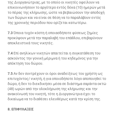
της Διοργανώτριας, με το οποίο οι νικητές οφείλουν να
επικοινωνήσουν το αργότερο εντός δέκα (10) ημερών μετά
το πέρας της κλήρωσης, ώστε να βεβαιώσουν την αποδοχή
των δώρων και να είναι σε θέση να το παραλάβουν εντός
της χρονικής περιόδου που ορίζεται κατωτέρω.
7.3
Όποια τυχόν κόστη ή οποιασδήποτε φύσεως ζημίες
προκύψουν μετά την παραλαβή του επάθλου, επιβαρύνουν
αποκλειστικά τους νικητές.
7.4
Επί ανηλίκων νικητών απαιτείται η συγκατάθεση του
ασκούντος την γονική μέριμνα ή του κηδεμόνος για την
απόκτηση του δώρου.
7.5
Αν δεν συντρέχουν οι όροι αναδείξεως του χρήστη ως
επιτυχόντος/ νικητή, ή για οποιοδήποτε λόγο αποποιηθεί το
δώρο, ή δεν το διεκδικήσει μέσα σε διάστημα σαράντα οκτώ
(48) ωρών από την ολοκλήρωση της κλήρωσης και την
ανακοίνωσή του νικητή, τότε η Διοργανώτρια έχει το
δικαίωμα να το διαθέσει ελευθέρως κατά την κρίση της.
8. ΕΠΙΦΥΛΑΞΕΙΣ