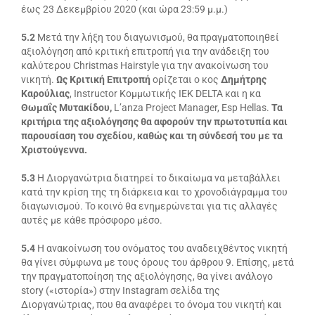
έως 23 Δεκεμβρίου 2020 (και ώρα 23:59 μ.μ.)
5.2
Μετά την λήξη του διαγωνισμού, θα πραγματοποιηθεί
αξιολόγηση από κριτική επιτροπή για την ανάδειξη του
καλύτερου Christmas Hairstyle για την ανακοίνωση του
νικητή.
Ως Κριτική Επιτροπή
ορίζεται ο κος
Δημήτρης
Καρούλιας
, Instructor Κομμωτικής IEK DELTA και η κα
Θωμαΐς Μυτακίδου,
L’anza Project Manager, Esp Hellas.
Τα
κριτήρια της αξιολόγησης θα αφορούν την
πρωτοτυπία και
παρουσίαση του σχεδίου, καθώς και τη σύνδεσή του με τα
Χριστούγεννα.
5.3
Η Διοργανώτρια διατηρεί το δικαίωμα να μεταβάλλει
κατά την κρίση της τη διάρκεια και το χρονοδιάγραμμα του
διαγωνισμού. Το κοινό θα ενημερώνεται για τις αλλαγές
αυτές με κάθε πρόσφορο μέσο.
5.4
Η ανακοίνωση του ονόματος του αναδειχθέντος νικητή
θα γίνει σύμφωνα με τους όρους του άρθρου 9. Επίσης, μετά
την πραγματοποίηση της αξιολόγησης, θα γίνει ανάλογο
story («ιστορία») στην Instagram σελίδα της
Διοργανώτριας, που θα αναφέρει το όνομα του νικητή και