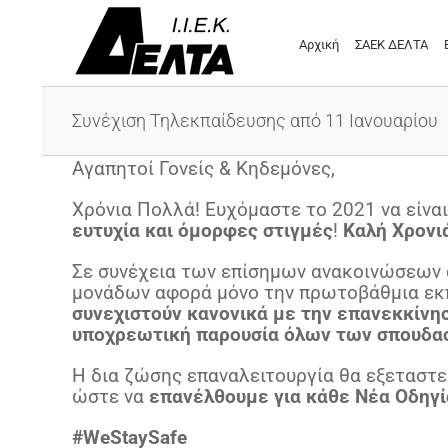
Μετάβαση
στο
Αρχική
ΣΑΕΚ ΔΕΛΤΑ
περιεχόμενο
Συνέχιση Τηλεκπαίδευσης από 11 Ιανουαρίου
Αγαπητοί Γονείς & Κηδεμόνες,
Χρόνια Πολλά! Ευχόμαστε το 2021 να είναι
ευτυχία και όμορφες στιγμές
!
Καλή Χρονι
Σε συνέχεια των επίσημων ανακοινώσεων 
μονάδων αφορά μόνο την πρωτοβάθμια εκπ
συνεχιστούν κανονικά με την επανεκκίνησ
υποχρεωτική παρουσία όλων των σπουδα
Η δια ζώσης επαναλειτουργία θα εξεταστεί
ώστε να
επανέλθουμε για κάθε Νέα Οδηγί
#WeStaySafe