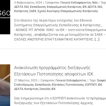
3 Φεβρουαρίου, 2024
|
Categories:
Γενικού Ενδιαφέροντος
,
Νέα
|
Tag
ΔΕΛΤΑ 360
,
Εκπαίδευση
,
Επαγγελματική Κατάρτιση
,
ΙΕΚ ΔΕΛΤΑ 360
,
Κατάρτιση
,
ΣΑΕΚ
,
Σχολή Ανώτερης Επαγγελματικής Κατάρτισης
Στο πλαίσιο της περαιτέρω ενίσχυσης του Εθνικού
Συστήματος Επαγγελματικής Εκπαίδευσης & Κατάρτισης ,
- NOMOΣ ΥΠ’ ΑΡΙΘΜ. 5082- τα ΙΕΚ – Ινστιτούτα Επαγγελματι
Κατάρτισης , αναβαθμίζονται και μετονομάζονται σε ΣΑΕΚ –
ΣΧΟΛΕΣ ΑΝΩΤΕΡΗΣ ΕΠΑΓΓΕΛΜΑΤΙΚΗΣ ΚΑΤΑΡΤΙΣΗΣ.
[...]
Ανακοίνωση προγράμματος διεξαγωγής
Εξετάσεων Πιστοποίησης αποφοίτων ΙΕΚ
27 Μαρτίου, 2023
|
Categories:
Γενικού Ενδιαφέροντος
|
Tags:
Γραφεί
Σταδιοδρομίας
,
Εκπαίδευση
,
Εξετάσεις Πιστοποίησης
,
ΕΟΠΠΕΠ
,
ΙΕΚ
ΔΕΛΤΑ
,
Κατάρτιση
,
Σπουδές ΙΕΚ
Σας ενημερώνουμε ότι ο ΕΟΠΠΕΠ ανακοίνωσε το πρόγραμμ
διεξαγωγής των Εξετάσεων Πιστοποίησης Αρχικής