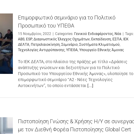
Επιμορφωτικό σεμινάριο για το Πολιτικό
Προσωπικό του ΥΠΕΘΑ
15 Νοεμβρίου, 2022
|
Categories:
Γενικού Ενδιαφέροντος
,
Νέα
|
Tags:
ABS
,
ESP
,
Διαγνωστικός Έλεγχος Οχημάτων
,
Εκπαίδευση
,
ΕΣΠΑ
,
ΙΕΚ
ΔΕΛΤΑ
,
Πετρελαιοκίνηση
,
Σεμινάριο
,
Συστήματα Κλιματισμού
,
Τεχνολογίες Αντιρρύπανσης
,
ΥΠΕΘΑ
,
Υπουργείο Εθνικής Άμυνας
Tο ΙΕΚ ΔΕΛΤΑ, στο πλαίσιο της πράξης με τίτλο «Δράσεις
ανάπτυξης γνώσεων και δεξιοτήτων για το Πολιτικό
Προσωπικό του Υπουργείου Εθνικής Άμυνας», υλοποίησε το
επιμορφωτικό σεμινάριο “Α2 - Νέες Τεχνολογίες
Αυτοκινήτων”, το οποίο εντάσσεται
[...]
Πιστοποίηση Γνώσης & Χρήσης Η/Υ σε συνεργασ
με τον Διεθνή Φορέα Πιστοποίησης Global Cert