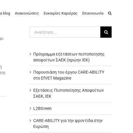
a blog
Ανακοινώσεις
Ευκαιρίες Καριέρας
Επικοινωνία
Αναζήτηση
για:
gs:
ή
Πρόγραμμα εξετάσεων πιστοποίησης
αποφοίτων ΣΑΕΚ (πρώην ΙΕΚ)
η
Παρουσιάση του έργου CARE-ABILITY
στο
στο EfVET Magazine
Εξετάσεις Πιστοποίησης Αποφοίτων
ΣΑΕΚ, ΙΕΚ
L2BGreen
CARE-ABILITY για την φροντίδα στην
Ευρώπη