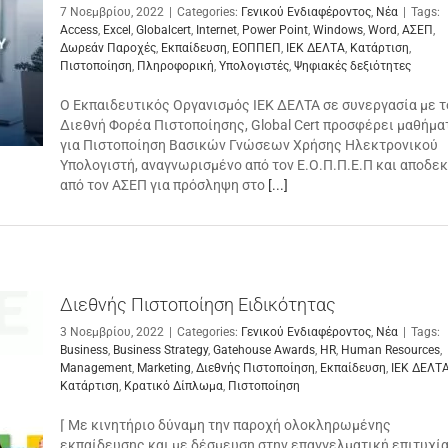
7 Νοεμβρίου, 2022
|
Categories:
Γενικού Ενδιαφέροντος
,
Νέα
|
Tags:
Access
,
Excel
,
Globalcert
,
Internet
,
Power Point
,
Windows
,
Word
,
ΑΣΕΠ
,
Δωρεάν Παροχές
,
Εκπαίδευση
,
ΕΟΠΠΕΠ
,
ΙΕΚ ΔΕΛΤΑ
,
Κατάρτιση
,
Πιστοποίηση
,
Πληροφορική
,
Υπολογιστές
,
Ψηφιακές δεξιότητες
Ο Εκπαιδευτικός Οργανισμός ΙΕΚ ΔΕΛΤΑ σε συνεργασία με τ
Διεθνή Φορέα Πιστοποίησης, Global Cert προσφέρει μαθήμα
για Πιστοποίηση Βασικών Γνώσεων Χρήσης Ηλεκτρονικού
Υπολογιστή, αναγνωρισμένο από τον Ε.Ο.Π.Π.Ε.Π και αποδε
από τον ΑΣΕΠ για πρόσληψη στο
[...]
Διεθνής Πιστοποίηση Ειδικότητας
3 Νοεμβρίου, 2022
|
Categories:
Γενικού Ενδιαφέροντος
,
Νέα
|
Tags:
Business
,
Business Strategy
,
Gatehouse Awards
,
HR
,
Human Resources
,
Management
,
Marketing
,
Διεθνής Πιστοποίηση
,
Εκπαίδευση
,
ΙΕΚ ΔΕΛΤ
Κατάρτιση
,
Κρατικό Δίπλωμα
,
Πιστοποίηση
⌈ Με κινητήριο δύναμη την παροχή ολοκληρωμένης
εκπαίδευσης και με δέσμευση στην επαγγελματική επιτυχί