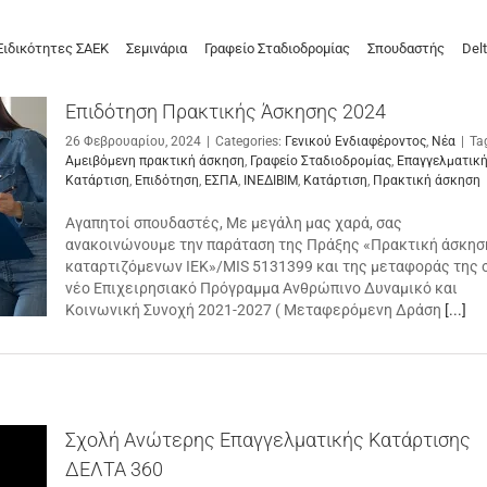
Ειδικότητες ΣΑΕΚ
Σεμινάρια
Γραφείο Σταδιοδρομίας
Σπουδαστής
Delt
Επιδότηση Πρακτικής Άσκησης 2024
26 Φεβρουαρίου, 2024
|
Categories:
Γενικού Ενδιαφέροντος
,
Νέα
|
Ta
Αμειβόμενη πρακτική άσκηση
,
Γραφείο Σταδιοδρομίας
,
Επαγγελματικ
Κατάρτιση
,
Επιδότηση
,
ΕΣΠΑ
,
ΙΝΕΔΙΒΙΜ
,
Κατάρτιση
,
Πρακτική άσκηση
Αγαπητοί σπουδαστές, Με μεγάλη μας χαρά, σας
ανακοινώνουμε την παράταση της Πράξης «Πρακτική άσκησ
καταρτιζόμενων ΙΕΚ»/MIS 5131399 και της μεταφοράς της 
νέο Επιχειρησιακό Πρόγραμμα Ανθρώπινο Δυναμικό και
Κοινωνική Συνοχή 2021-2027 ( Μεταφερόμενη Δράση
[...]
Σχολή Ανώτερης Επαγγελματικής Κατάρτισης
ΔΕΛΤΑ 360