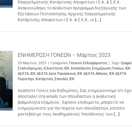
Επαγγελματικής Κατάρτισης Αποφοίτων Ι.Ε.Κ. & Σ.Ε.Κ.
Ανακοινώθηκε το αναλυτικό πρόγραμμα διεξαγωγής των
Εξετάσεων Πιστοποίησης Αρχικής Επαγγελματικής
Κατάρτισης Αποφοίτων Ι.Ε.Κ. & Σ.Ε.Κ., οι
[...]
ΕΝΗΜΕΡΩΣΗ ΓΟΝΕΩΝ – Μάρτιος 2023
20 Μαρτίου, 2023
|
Categories:
Γενικού Ενδιαφέροντος
|
Tags:
Γραφεί
Σταδιοδρομίας
,
Ειδικότητες ΙΕΚ
,
Εκπαίδευση
,
Ενημέρωση Γονέων
,
ΙΕΚ
ΔΕΛΤΑ
,
ΙΕΚ ΔΕΛΤΑ Αγία Παρασκευή
,
ΙΕΚ ΔΕΛΤΑ Αθήνας
,
ΙΕΚ ΔΕΛΤΑ
Περιστέρι
,
Κατάρτιση
,
Σπουδές ΙΕΚ
Αγαπητοί Γονείς και Κηδεμόνες, Σας ενημερώνουμε ότι έχε
αποσταλεί στα emails των σπουδαστών η αναλυτική
βαθμολογία εξαμήνου. Εφόσον επιθυμείτε, μπορείτε να
ενημερώνεστε για την πορεία των σπουδαστών, κατόπιν
ραντεβού με τους Ακαδημαϊκούς Υπεύθυνους των
[...]