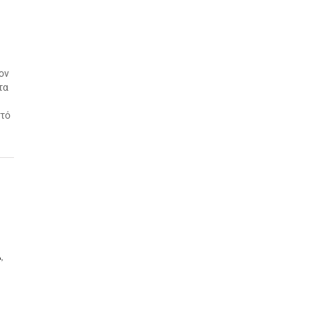
ον
τα
κτό
Α
,
α