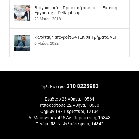
Βιογραφικό – Πρακτική άσκηση – Εύρεση
Εργασίας – Deltajobs.gr
20 Μαΐου, 2018
Kατάταξη αποφοίτων ΙΕΚ σε Τμήματα ΑΕΙ
6 Μαΐου, 2022
210 8225983
Τηλ. Κέντρο:
Σταδίου 26 Αθήνα, 10564
Ιπποκράτους 22 Αθήνα, 10680
Θηβών 197 Περιστέρι, 12134
Λ. Μεσογείων 465 Αγ. Παρασκευή, 15343
Πίνδου 58, Ν. Φιλαδέλφεια, 14342