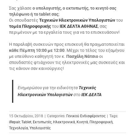
Σας χάλασε
ο υπολογιστής, ο εκτυπωτής, το κινητό σας
τηλέφωνο ή το tablet σας
;
Οι σπουδαστές
Τεχνικών Ηλεκτρονικών Υπολογιστών
του
τομέα Πληροφορικής
του
ΙΕΚ ΔΕΛΤΑ ΑΘΗΝΑΣ
, σας
περιμένουν με τα εργαλεία τους για να το επισκευάσουν!
Η παραλαβή συσκευών προς επισκευή θα πραγματοποιείται
κάθε Πέμπτη 10:00 με 12:00
. Μέχρι το τέλος του εξαμήνου
με υπεύθυνο καθηγητή τον κ.
Πασχάλη Νάτσιο
οι
σπουδαστές φτιάχνουν τις ηλεκτρονικές μας συσκευές και
τις κάνουν σαν καινούργιες!
Ενημερώσου για την ειδικότητα
Tεχνικός
Ηλεκτρονικών Υπολογιστών
στο
ΙΕΚ ΔΕΛΤΑ
15 Οκτωβρίου, 2018
|
Categories:
Γενικού Ενδιαφέροντος
|
Tags:
iRepair
,
Tablet
,
Εκτυπωτές
,
Ηλεκτρονικά
,
Κινητά
,
Πληροφορική
,
Τεχνολογία
,
Υπολογιστές