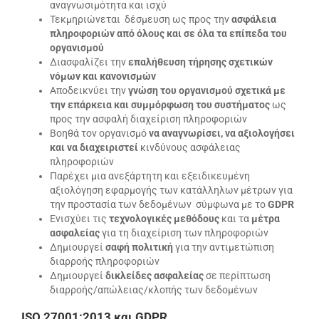
αναγνωσιμότητα και ισχύ
Τεκμηριώνεται δέσμευση ως προς την
ασφάλεια
πληροφοριών από όλους και σε όλα τα επίπεδα του
οργανισμού
Διασφαλίζει την
επαλήθευση τήρησης σχετικών
νόμων και κανονισμών
Αποδεικνύει την
γνώση του οργανισμού σχετικά με
την επάρκεια και συμμόρφωση του συστήματος
ως
προς την ασφαλή διαχείριση πληροφοριών
Βοηθά τον οργανισμό
να αναγνωρίσει, να αξιολογήσει
και να διαχειριστεί
κινδύνους ασφάλειας
πληροφοριών
Παρέχει μια ανεξάρτητη και εξειδικευμένη
αξιολόγηση εφαρμογής των κατάλληλων μέτρων για
την προστασία των δεδομένων σύμφωνα με το
GDPR
Ενισχύει τις
τεχνολογικές μεθόδους
και τα
μέτρα
ασφαλείας
για τη διαχείριση των πληροφοριών
Δημιουργεί
σαφή πολιτική
για την αντιμετώπιση
διαρροής πληροφοριών
Δημιουργεί
δικλείδες ασφαλείας
σε περίπτωση
διαρροής/απώλειας/κλοπής των δεδομένων
ISO 27001:2013
και
GDPR