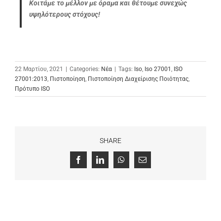
Κοιτάμε το μέλλον με όραμα και θέτουμε συνεχώς
υψηλότερους στόχους!
22 Μαρτίου, 2021
|
Categories:
Νέα
|
Tags:
Iso
,
Iso 27001
,
ISO
27001:2013
,
Πιστοποίηση
,
Πιστοποίηση Διαχείρισης Ποιότητας
,
Πρότυπο ISO
SHARE
Facebook
LinkedIn
WhatsApp
Email