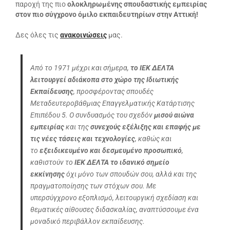
παροχή της πιο
ολοκληρωμένης σπουδαστικής εμπειρίας
στον πιο σύγχρονο όμιλο εκπαιδευτηρίων στην Αττική!
Δες όλες τις
ανακοινώσεις
μας.
Από το 1971 μέχρι και σήμερα,
το ΙΕΚ ΔΕΛΤΑ
λειτουργεί αδιάκοπα στο χώρο της Ιδιωτικής
Εκπαίδευσης
, προσφέροντας σπουδές
Μεταδευτεροβάθμιας Επαγγελματικής Κατάρτισης
Επιπέδου 5. Ο συνδυασμός του σχεδόν
μισού αιώνα
εμπειρίας
και της
συνεχούς εξέλιξης και επαφής με
τις νέες τάσεις και τεχνολογίες
, καθώς και
το
εξειδικευμένο και δεσμευμένο προσωπικό
,
καθιστούν το
ΙΕΚ ΔΕΛΤΑ
το ιδανικό σημείο
εκκίνησης
όχι μόνο των σπουδών σου, αλλά και της
πραγματοποίησης των στόχων σου. Με
υπερσύγχρονο εξοπλισμό, λειτουργική σχεδίαση και
θεματικές αίθουσες διδασκαλίας, αναπτύσσουμε ένα
μοναδικό περιβάλλον εκπαίδευσης.