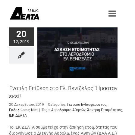
Μετάβαση
στο
περιεχόμενο
20
12, 2019
Ένοπλη Επίθεση στο Ελ. Βενιζέλος! Ήμασταν
εκεί!
20 Δεκεμβρίου, 2019
|
Categories:
Γενικού Ενδιαφέροντος
,
Εκδηλώσεις
,
Νέα
|
Tags:
Αεροδρόμιο Αθηνών
,
Άσκηση Ετοιμότητας
,
ΙΕΚ ΔΕΛΤΑ
Το ΙΕΚ ΔΕΛΤΑ συμμετείχε στην άσκηση ετοιμότητας που
διοργάνωσε ο Διεθνής Αερολιμένας Αθηνών (ΔΑΑ Α.Ε.)