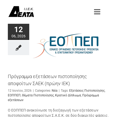
Μετάβαση
στο
περιεχόμενο
12
06, 2026
Πρόγραμμα εξετάσεων πιστοποίησης
αποφοίτων ΣΑΕΚ (πρώην ΙΕΚ)
12 Ιουνίου, 2026
|
Categories:
Νέα
|
Tags:
Εξετάσεις Πιστοποίησης
,
ΕΟΠΠΕΠ
,
Θέματα Πιστοποίησης
,
Κρατικό Δίπλωμα
,
Πρόγραμμα
εξετάσεων
Ο ΕΟΠΠΕΠ ανακοίνωσε τη διεξαγωγή των εξετάσεων
πιστοποίησης αποφοίτων Σ.Α.Ε.Κ. σε δύο διακριτές φάσεις.