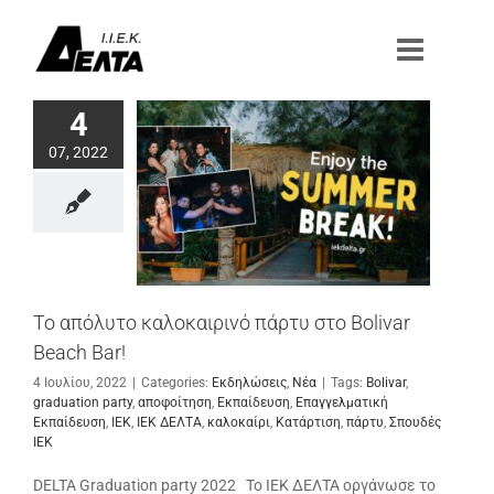
Μετάβαση
στο
περιεχόμενο
4
07, 2022
Το απόλυτο καλοκαιρινό πάρτυ στο Bolivar
Beach Bar!
4 Ιουλίου, 2022
|
Categories:
Εκδηλώσεις
,
Νέα
|
Tags:
Bolivar
,
graduation party
,
αποφοίτηση
,
Εκπαίδευση
,
Επαγγελματική
Εκπαίδευση
,
ΙΕΚ
,
ΙΕΚ ΔΕΛΤΑ
,
καλοκαίρι
,
Κατάρτιση
,
πάρτυ
,
Σπουδές
ΙΕΚ
DELTA Graduation party 2022 Το ΙΕΚ ΔΕΛΤΑ οργάνωσε το