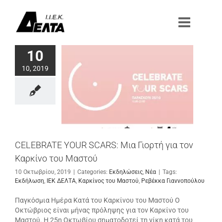
Μετάβαση
στο
περιεχόμενο
10
10, 2019
CELEBRATE YOUR SCARS: Μια Γιορτή για τον
Καρκίνο του Μαστού
10 Οκτωβρίου, 2019
|
Categories:
Εκδηλώσεις
,
Νέα
|
Tags:
Εκδήλωση
,
ΙΕΚ ΔΕΛΤΑ
,
Καρκίνος του Μαστού
,
Ρεβέκκα Γιαννοπούλου
Παγκόσμια Ημέρα Κατά του Καρκίνου του Μαστού Ο
Οκτώβριος είναι μήνας πρόληψης για τον Καρκίνο του
Μαστού. Η 25η Οκτωβίου σηματοδοτεί τη νίκη κατά του