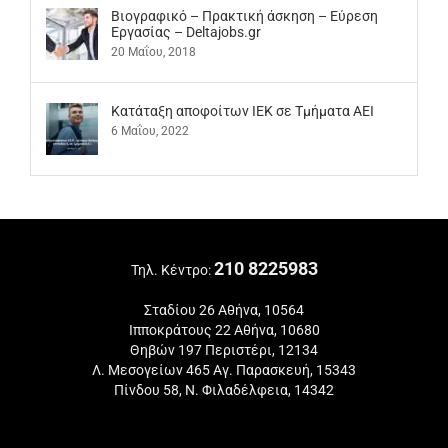
Βιογραφικό – Πρακτική άσκηση – Εύρεση
Εργασίας – Deltajobs.gr
20 Μαΐου, 2018
Kατάταξη αποφοίτων ΙΕΚ σε Τμήματα ΑΕΙ
6 Μαΐου, 2022
210 8225983
Τηλ. Κέντρο:
Σταδίου 26 Αθήνα, 10564
Ιπποκράτους 22 Αθήνα, 10680
Θηβών 197 Περιστέρι, 12134
Λ. Μεσογείων 465 Αγ. Παρασκευή, 15343
Πίνδου 58, Ν. Φιλαδέλφεια, 14342