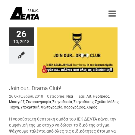
Μετάβαση
στο
περιεχόμενο
26
10, 2018
Join our…Drama Club!
26 Οκτωβρίου, 2018
|
Categories:
Νέα
|
Tags:
Art
,
Ηθοποιός
,
Μακιγιάζ
,
Σεναριογραφία
,
Σκηνοθεσία
,
Σκηνοθέτης
,
Σχέδιο Μόδας
,
Τέχνη
,
Υποκριτική
,
Φωτογραφία
,
Χορογράφος
,
Χορός
Η νεοσύστατη θεατρική ομάδα του ΙΕΚ ΔΕΛΤΑ κάνει την
εμφάνισή της με στόχο να δώσει το δικό της στίγμα!
Ψάχνουμε ταλέντα από όλες τις ειδικότητες έτοιμα να