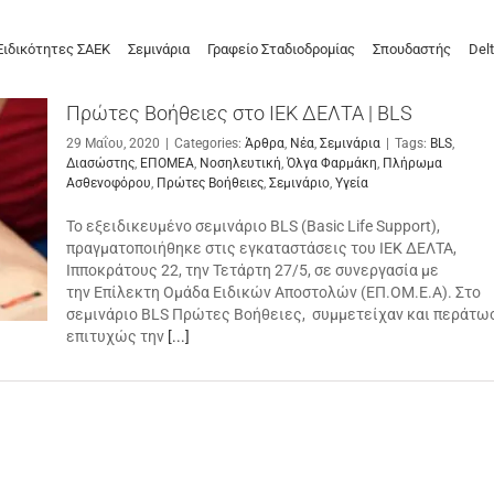
Ειδικότητες ΣΑΕΚ
Σεμινάρια
Γραφείο Σταδιοδρομίας
Σπουδαστής
Delt
Πρώτες Βοήθειες στο ΙΕΚ ΔΕΛΤΑ | BLS
29 Μαΐου, 2020
|
Categories:
Άρθρα
,
Νέα
,
Σεμινάρια
|
Tags:
BLS
,
Διασώστης
,
ΕΠΟΜΕΑ
,
Νοσηλευτική
,
Όλγα Φαρμάκη
,
Πλήρωμα
Ασθενοφόρου
,
Πρώτες Βοήθειες
,
Σεμινάριο
,
Υγεία
Το εξειδικευμένο σεμινάριο BLS (Basic Life Support),
πραγματοποιήθηκε στις εγκαταστάσεις του ΙΕΚ ΔΕΛΤΑ,
Ιπποκράτους 22, την Τετάρτη 27/5, σε συνεργασία με
την Επίλεκτη Ομάδα Ειδικών Αποστολών (ΕΠ.ΟΜ.Ε.Α). Στο
σεμινάριο BLS Πρώτες Βοήθειες, συμμετείχαν και περάτω
επιτυχώς την
[...]