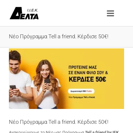
Μετάβαση
στο
περιεχόμενο
Νέο Πρόγραμμα Tell a friend. Κέρδισε 50€!
Προβολή
μεγαλύτερης
εικόνας
Νέο Πρόγραμμα Tell a friend. Κέρδισε 50€!
Ανακοινώνουμε το Νέο μας Πρόγραμμα
Tell a friend
by IEK