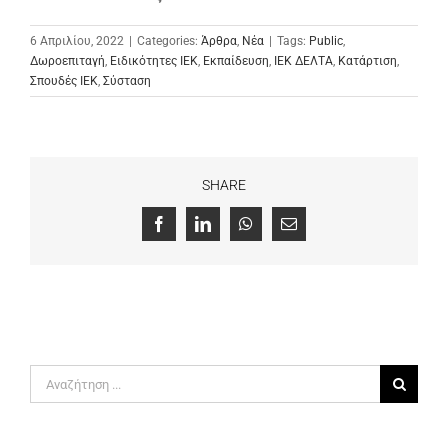
6 Απριλίου, 2022
|
Categories:
Άρθρα
,
Νέα
|
Tags:
Public
,
Δωροεπιταγή
,
Ειδικότητες ΙΕΚ
,
Εκπαίδευση
,
ΙΕΚ ΔΕΛΤΑ
,
Κατάρτιση
,
Σπουδές ΙΕΚ
,
Σύσταση
SHARE
Facebook
LinkedIn
WhatsApp
Email
Αναζήτηση
για: