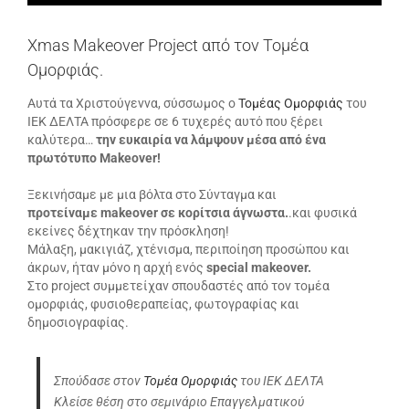
Xmas Makeover Project από τον Τομέα
Ομορφιάς.
Αυτά τα Χριστούγεννα, σύσσωμος ο
Τομέας Ομορφιάς
του
ΙΕΚ ΔΕΛΤΑ πρόσφερε σε 6 τυχερές αυτό που ξέρει
καλύτερα…
την ευκαιρία να λάμψουν μέσα από ένα
πρωτότυπο Makeover!
Ξεκινήσαμε με μια βόλτα στο Σύνταγμα και
προτείναμε makeover
σε κορίτσια άγνωστα.
.και φυσικά
εκείνες δέχτηκαν την πρόσκληση!
Μάλαξη, μακιγιάζ, χτένισμα, περιποίηση προσώπου και
άκρων, ήταν μόνο η αρχή ενός
special makeover.
Στο project συμμετείχαν σπουδαστές από τον τομέα
ομορφιάς, φυσιοθεραπείας, φωτογραφίας και
δημοσιογραφίας.
Σπούδασε στον
Τομέα Ομορφιάς
του ΙΕΚ ΔΕΛΤΑ
Κλείσε θέση στο σεμινάριο Επαγγελματικού