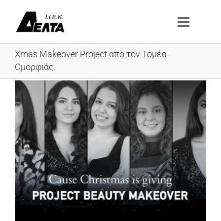
Μετάβαση
στο
περιεχόμενο
Xmas Makeover Project από τον Τομέα
Ομορφιάς.
Προβολή
μεγαλύτερης
εικόνας