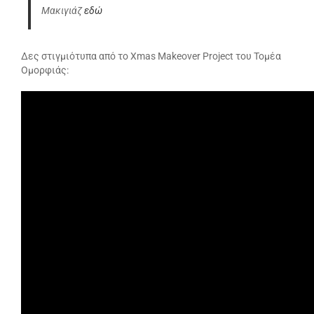
Μακιγιάζ
εδώ
Δες στιγμιότυπα από το Xmas Makeover Project του Τομέα
Ομορφιάς: