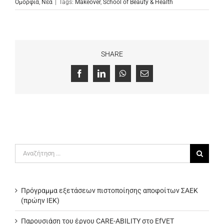
Ομορφιά
,
Νέα
|
Tags:
Makeover
,
School of Beauty & Health
SHARE
Facebook
LinkedIn
WhatsApp
Email
Αναζήτηση
για:
Πρόγραμμα εξετάσεων πιστοποίησης αποφοίτων ΣΑΕΚ
(πρώην ΙΕΚ)
Παρουσιάση του έργου CARE-ABILITY στο EfVET