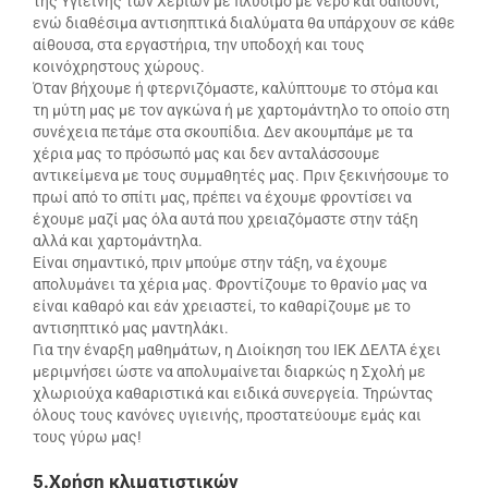
της Υγιεινής των Χεριών με πλύσιμο με νερό και σαπούνι,
ενώ διαθέσιμα αντισηπτικά διαλύματα θα υπάρχουν σε κάθε
αίθουσα, στα εργαστήρια, την υποδοχή και τους
κοινόχρηστους χώρους.
Όταν βήχουμε ή φτερνιζόμαστε, καλύπτουμε το στόμα και
τη μύτη μας με τον αγκώνα ή με χαρτομάντηλο το οποίο στη
συνέχεια πετάμε στα σκουπίδια. Δεν ακουμπάμε με τα
χέρια μας το πρόσωπό μας και δεν ανταλάσσουμε
αντικείμενα με τους συμμαθητές μας. Πριν ξεκινήσουμε το
πρωί από το σπίτι μας, πρέπει να έχουμε φροντίσει να
έχουμε μαζί μας όλα αυτά που χρειαζόμαστε στην τάξη
αλλά και χαρτομάντηλα.
Είναι σημαντικό, πριν μπούμε στην τάξη, να έχουμε
απολυμάνει τα χέρια μας. Φροντίζουμε το θρανίο μας να
είναι καθαρό και εάν χρειαστεί, το καθαρίζουμε με το
αντισηπτικό μας μαντηλάκι.
Για την έναρξη μαθημάτων, η Διοίκηση του ΙΕΚ ΔΕΛΤΑ έχει
μεριμνήσει ώστε να απολυμαίνεται διαρκώς η Σχολή με
χλωριούχα καθαριστικά και ειδικά συνεργεία. Τηρώντας
όλους τους κανόνες υγιεινής, προστατεύουμε εμάς και
τους γύρω μας!
5.Χρήση κλιματιστικών