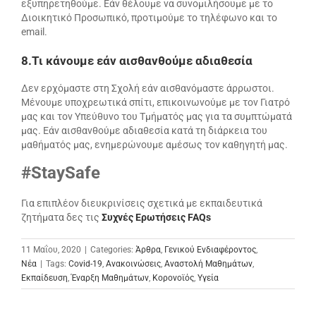
εξυπηρετηθούμε. Εάν θέλουμε να συνομιλήσουμε με το
Διοικητικό Προσωπικό, προτιμούμε το τηλέφωνο και το
email.
8.Τι κάνουμε εάν αισθανθούμε αδιαθεσία
Δεν ερχόμαστε στη Σχολή εάν αισθανόμαστε άρρωστοι.
Μένουμε υποχρεωτικά σπίτι, επικοινωνούμε με τον Γιατρό
μας και τον Υπεύθυνο του Τμήματός μας για τα συμπτώματά
μας. Εάν αισθανθούμε αδιαθεσία κατά τη διάρκεια του
μαθήματός μας, ενημερώνουμε αμέσως τον καθηγητή μας.
#
StaySafe
Για επιπλέον διευκρινίσεις σχετικά με εκπαιδευτικά
ζητήματα δες τις
Συχνές Ερωτήσεις FAQs
11 Μαΐου, 2020
|
Categories:
Άρθρα
,
Γενικού Ενδιαφέροντος
,
Νέα
|
Tags:
Covid-19
,
Ανακοινώσεις
,
Αναστολή Μαθημάτων
,
Εκπαίδευση
,
Έναρξη Μαθημάτων
,
Κορονοϊός
,
Υγεία