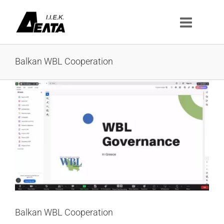
Μετάβαση
στο
περιεχόμενο
Balkan WBL Cooperation
Προβολή
μεγαλύτερης
εικόνας
Balkan WBL Cooperation