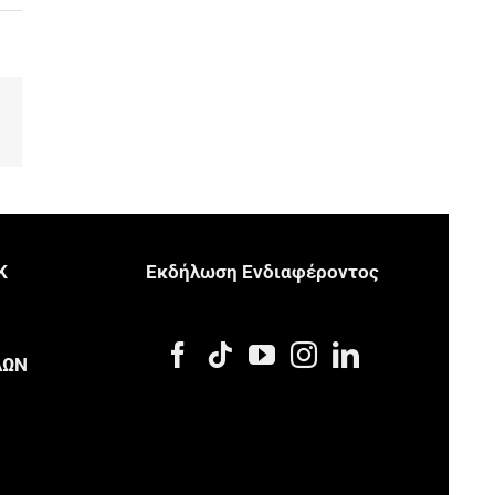
p
ail
Κ
Eκδήλωση Eνδιαφέροντος
Μ
ΔΩΝ