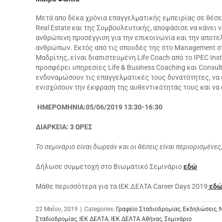
Μετά απο δέκα χρόνια επαγγελματικής εμπειρίας σε θέσε
Real Estate και της Συμβουλευτικής, αποφάσισε να κάνει 
ανθρώπινη προσέγγιση για την επικοινωνία και την αποτ
ανθρώπων. Εκτός από τις σπουδές της στο Management στο
Μαδρίτης, είναι διαπιστευμένη Life Coach από το IPEC Insti
προσφέρει υπηρεσίες Life & Business Coaching και Consu
ενδυναμώσουν τις επαγγελματικές τους δυνατότητες, να 
ενισχύσουν την έκφραση της αυθεντικότητάς τους και να
ΗΜΕΡΟΜΗΝΙΑ:05/06/2019 13:30-16:30
ΔΙΑΡΚΕΙΑ: 3 ΩΡΕΣ
Το σεμινάριο είναι δωρεάν και οι θέσεις είναι περιορισμένε
Δήλωσε συμμετοχή στο Βιωματικό Σεμινάριο
εδώ
Μάθε περισσότερα για τα ΙΕΚ ΔΕΛΤΑ Career Days 2019
εδ
22 Μαΐου, 2019
|
Categories:
Γραφείο Σταδιοδρομίας
,
Εκδηλώσεις
,
Σταδιοδρομίας
,
ΙΕΚ ΔΕΛΤΑ
,
ΙΕΚ ΔΕΛΤΑ Αθήνας
,
Σεμινάριο