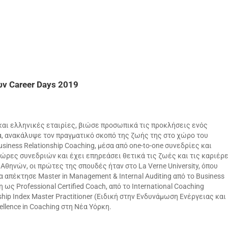
ων Career Days 2019
και ελληνικές εταιρίες, βιώσε προσωπικά τις προκλήσεις ενός
, ανακάλυψε τον πραγματικό σκοπό της ζωής της στο χώρο του
usiness Relationship Coaching, μέσα από one-to-one συνεδρίες και
ώρες συνεδριών και έχει επηρεάσει θετικά τις ζωές και τις καριέρ
ηνών, οι πρώτες της σπουδές ήταν στο La Verne University, όπου
α απέκτησε Master in Management & Internal Auditing από το Business
 ως Professional Certified Coach, από το International Coaching
ship Index Master Practitioner (Ειδική στην Ενδυνάμωση Ενέργειας και
ellence in Coaching στη Νέα Υόρκη.