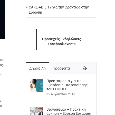
CARE-ABILITY για την φροντίδα στην
Ευρώπη
Προσεχείς Εκδηλώσεις
Facebook events
και
υς.
Σχόλια
Δημοφιλή
Πρόσφατα
ς
ο
Προετοιμασία για τις
Εξετάσεις Πιστοποίησης
του ΕΟΠΠΕΠ
25 Αυγούστου, 2018
ν
νο
Βιογραφικό – Πρακτική
άσκηση – Εύρεση Εργασίας