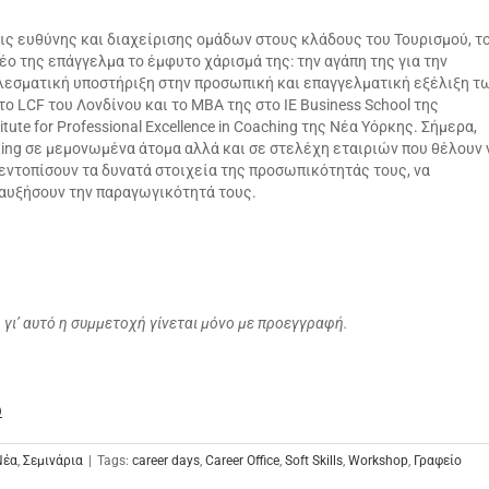
ις ευθύνης και διαχείρισης ομάδων στους κλάδους του Τουρισμού, τ
νέο της επάγγελμα το έμφυτο χάρισμά της: την αγάπη της για την
ελεσματική υποστήριξη στην προσωπική και επαγγελματική εξέλιξη τ
 LCF του Λονδίνου και το MBA της στο IE Business School της
tute for Professional Excellence in Coaching της Νέα Υόρκης. Σήμερα,
lting σε μεμονωμένα άτομα αλλά και σε στελέχη εταιριών που θέλουν 
εντοπίσουν τα δυνατά στοιχεία της προσωπικότητάς τους, να
 αυξήσουν την παραγωγικότητά τους.
ς, γι’ αυτό η συμμετοχή γίνεται μόνο με προεγγραφή.
ώ
Νέα
,
Σεμινάρια
|
Tags:
career days
,
Career Office
,
Soft Skills
,
Workshop
,
Γραφείο