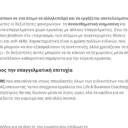
πιτρέπουν σε ένα άτομο να αλληλεπιδρά και να εργάζεται αποτελεσματι
Αυτές οι δεξιότητες φανερώνουν τη
συναισθηματική νοημοσύνη
και
σε ένα επαγγελματικό χώρο εργασίας με άλλους επαγγελματίες. Ενώ τα
ες που βοηθούν στο «ταίριασμα» των ατόμων με συγκεκριμένες θέσεις
ι και soft skills. Χαρακτηριστική είναι η φράση πολλών ειδικών, που
lls μπορούν να σου εξασφαλίσουν τη συνέντευξη, αλλά χρειάζεσαι τα s
ίας». Οι δεξιότητες αυτές μπορούν να σε κάνουν να ξεχωρίσεις μέσα α
οτελέσουν καθοριστικό παράγοντα για την εύρεση εργασίας.
ος την επαγγελματική επιτυχία
BRC
που απευθύνεται στους σπουδαστές όλων των ειδικοτήτων του Ι
Αξιοποιώντας τα πιο σύγχρονα εργαλεία του Life & Business Coaching
ισηγήτριες θα σας δώσουν μέσα σε λίγες ώρες όλα τα εφόδια για να
 δείτε την καριέρα σας από άλλη σκοπιά.
όδια για να βρείτε την εργασία που επιθυμείτε