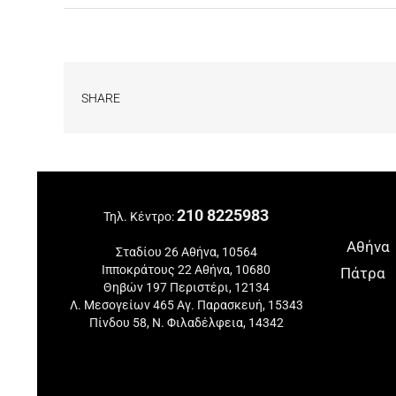
SHARE
210 8225983
Τηλ. Κέντρο:
Αθήνα
Σταδίου 26 Αθήνα, 10564
Ιπποκράτους 22 Αθήνα, 10680
Πάτρα
Θηβών 197 Περιστέρι, 12134
Λ. Μεσογείων 465 Αγ. Παρασκευή, 15343
Πίνδου 58, Ν. Φιλαδέλφεια, 14342