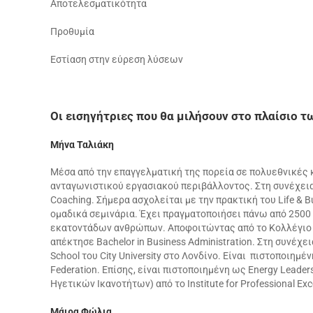
Αποτελεσματικότητα
Προθυμία
Εστίαση στην εύρεση λύσεων
Οι εισηγήτριες που θα μιλήσουν στο πλαίσιο τ
Μήνα Ταλιάκη
Μέσα από την επαγγελματική της πορεία σε πολυεθνικές 
ανταγωνιστικού εργασιακού περιβάλλοντος. Στη συνέχεια
Coaching. Σήμερα ασχολείται με την πρακτική του Life & B
ομαδικά σεμινάρια. Έχει πραγματοποιήσει πάνω από 2500 
εκατοντάδων ανθρώπων. Αποφοιτώντας από το Κολλέγιο Αθ
απέκτησε Bachelor in Business Administration. Στη συνέχει
School του City University στο Λονδίνο. Είναι πιστοποιημένη
Federation. Επίσης, είναι πιστοποιημένη ως Energy Leader
Ηγετικών Ικανοτήτων) από το Institute for Professional Exc
Μάιρα Φώλια