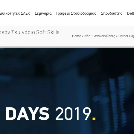
Ειδικότητες ΣΑΕΚ
Σεμινάρια
Γραφείο Σταδιοδρομίας
Σπουδαστής
Delt
άν Σεμινάριο Soft Skills
Home
»
Νέα – Ανακοινώσεις
»
Career Da