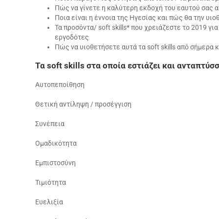
Πώς να γίνετε η καλύτερη εκδοχή του εαυτού σας 
Ποια είναι η έννοια της Ηγεσίας και πώς θα την υι
Τα προσόντα/ soft skills* που χρειάζεστε το 2019 γ
εργοδότες
Πώς να υιοθετήσετε αυτά τα soft skills από σήμερα 
Τα soft
skills
στα οποία εστιάζει και ανταπτύσσε
Αυτοπεποίθηση
Θετική αντίληψη / προσέγγιση
Συνέπεια
Ομαδικότητα
Εμπιστοσύνη
Τιμιότητα
Ευελιξία