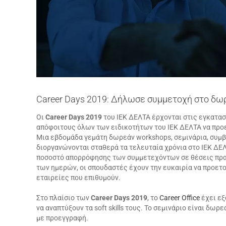
Career Days 2019: Δήλωσε συμμετοχή στο δωρε
Οι
Career Days 2019
του ΙΕΚ ΔΕΛΤΑ έρχονται στις εγκατασ
απόφοιτους όλων των ειδικοτήτων του ΙΕΚ ΔΕΛΤΑ να προε
Μια εβδομάδα γεμάτη δωρεάν workshops, σεμινάρια, συμβ
διοργανώνονται σταθερά τα τελευταία χρόνια στο ΙΕΚ ΔΕΛ
ποσοστό απορρόφησης των συμμετεχόντων σε θέσεις πρακτ
των ημερών, οι σπουδαστές έχουν την ευκαιρία να προετοι
εταιρείες που επιθυμούν.
Στο πλαίσιο των
Career Days 2019
, το
Career Office
έχει εξ
να αναπτύξουν τα soft skills τους. Το σεμινάριο είναι δωρ
με προεγγραφή.