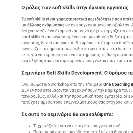
O
ρόλος των soft
skills
στην έρευση εργασίας
Τα
soft skills είναι χαρακτηριστικά και ιδιότητες που ε
με άλλους ανθρώπους
σε ένα συγκεκριμένο περιβάλλον. 
δείχνουν εάν ένα άτομο είναι ικανό ή όχι να εργάζεται 
hard skills είναι συγκεκριμένες και μοναδικές δεξιότητ
εργασίας, δεν είναι αρκετά. Θα πρέπει το άτομο να διαθέτε
συνοψίζει τη σημασία των δεξιοτήτων αυτών: «τα hard ski
skills για να κερδίσεις και να διατηρήσεις τη θέση εργασ
ένα πλήθος καλά καταρτισμένων επαγγελματιών και να απ
Σεμινάριο Soft
Skills
Development
:
Ο δρόμος πρ
Ένα βιωματικό workshop από την εταιρεία
One Coaching 
ΔΕΛΤΑ που ετοιμάζονται να ξεκινήσουν την καριέρα τους. 
παγκοσμίως, αλλά και την προσωπική τους εμπειρία, οι ε
πετύχετε άμεσα τους επαγγελματικούς σας στόχους και να
Σε αυτό το σεμινάριο θα ανακαλύψετε:
Τι χρειάζεται για να πετύχετε επαγγελματικά
Ποιοι παράγοντες συνήθως αποτελούν τα βασικά εμπ