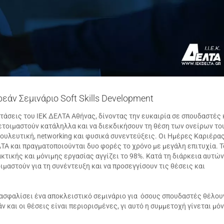
άν Σεμινάριο Soft Skills Development
τάσεις του ΙΕΚ ΔΕΛΤΑ Αθήνας, δίνοντας την ευκαιρία σε σπουδαστές 
τοιμαστούν κατάληλλα και να διεκδικήσουν τη θέση των ονείρων το
ουλευτική, networking και φυσικά συνεντεύξεις. Οι Ημέρες Καριέρα
ΤΑ και πραγματοποιούνται δυο φορές το χρόνο με μεγάλη επιτυχία. Τ
ικής και μόνιμης εργασίας αγγίζει το 98%. Κατά τη διάρκεια αυτών
μαστούν για τη συνέντευξη και να προσεγγίσουν τις θέσεις και
ασφαλίσει ένα αποκλειστικό σεμινάριο για όσους σπουδαστές θέλου
εάν και οι θέσεις είναι περιορισμένες, γι αυτό η συμμετοχή γίνεται μό