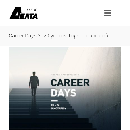
Μετάβαση
στο
περιεχόμενο
Career Days 2020 για τον Τομέα Τουρισμού
Προβολή
μεγαλύτερης
εικόνας