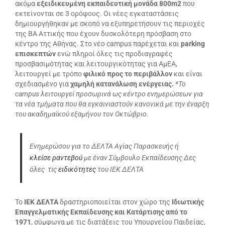
ακόμα
εξειδικευμένη εκπαιδευτική μονάδα 800m2
που
εκτείνονται σε 3 ορόφους. Οι νέες εγκαταστάσεις
δημιουργήθηκαν με σκοπό να εξυπηρετήσουν τις περιοχές
της ΒΑ Αττικής που έχουν δυσκολότερη πρόσβαση στο
κέντρο της Αθήνας. Στο νέο campus παρέχεται και
parking
επισκεπτών
ενώ πληροί όλες τις προδιαγραφές
προσβασιμότητας και λειτουργικότητας για ΑμΕΑ,
λειτουργεί με τρόπο
φιλικό προς το περιβάλλον
και είναι
σχεδιασμένο για
χαμηλή κατανάλωση ενέργειας.
*Το
campus λειτουργεί προσωρινά ως κέντρο ενημερώσεων για
τα νέα τμήματα που θα εγκαινιαστούν κανονικά με την έναρξη
του ακαδημαϊκού εξαμήνου τον Οκτώβριο.
Ενημερώσου για το ΔΕΛΤΑ Αγίας Παρασκευής ή
κλείσε ραντεβού
με έναν Σύμβουλο Εκπαίδευσης Δες
όλες τις
ειδικότητες
του ΙΕΚ ΔΕΛΤΑ
Το
ΙΕΚ ΔΕΛΤΑ
δραστηριοποιείται στον χώρο της
Ιδιωτικής
Επαγγελματικής Εκπαίδευσης και Κατάρτισης από το
1971
, σύμφωνα με τις διατάξεις του Υπουργείου Παιδείας,