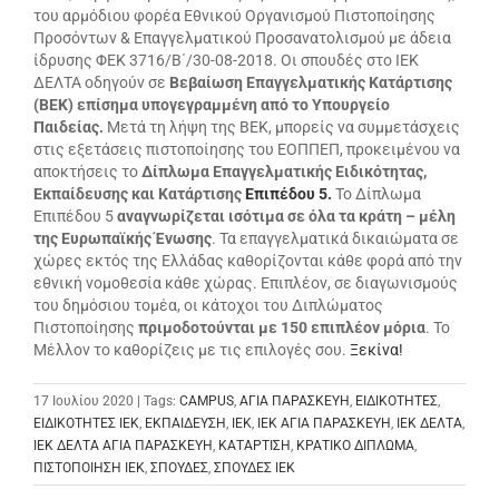
του αρμόδιου φορέα Εθνικού Οργανισμού Πιστοποίησης
Προσόντων & Επαγγελματικού Προσανατολισμού με άδεια
ίδρυσης ΦΕΚ 3716/Β΄/30-08-2018. Οι σπουδές στο ΙΕΚ
ΔΕΛΤΑ οδηγούν σε
Βεβαίωση Επαγγελματικής Κατάρτισης
(ΒΕΚ) επίσημα υπογεγραμμένη από το Υπουργείο
Παιδείας.
Μετά τη λήψη της ΒΕΚ, μπορείς να συμμετάσχεις
στις εξετάσεις πιστοποίησης του ΕΟΠΠΕΠ, προκειμένου να
αποκτήσεις το
Δίπλωμα Επαγγελματικής Ειδικότητας,
Εκπαίδευσης και Κατάρτισης
Επιπέδου 5.
Το Δίπλωμα
Επιπέδου 5
αναγνωρίζεται ισότιμα σε όλα τα κράτη – μέλη
της Ευρωπαϊκής Ένωσης
. Τα επαγγελματικά δικαιώματα σε
χώρες εκτός της Ελλάδας καθορίζονται κάθε φορά από την
εθνική νομοθεσία κάθε χώρας. Επιπλέον, σε διαγωνισμούς
του δημόσιου τομέα, οι κάτοχοι του Διπλώματος
Πιστοποίησης
πριμοδοτούνται με 150 επιπλέον μόρια
. Το
Μέλλον το καθορίζεις με τις επιλογές σου.
Ξεκίνα!
17 Ιουλίου 2020 | Tags:
CAMPUS
,
ΑΓΙΑ ΠΑΡΑΣΚΕΥΗ
,
ΕΙΔΙΚΟΤΗΤΕΣ
,
ΕΙΔΙΚΟΤΗΤΕΣ ΙΕΚ
,
ΕΚΠΑΙΔΕΥΣΗ
,
ΙΕΚ
,
ΙΕΚ ΑΓΙΑ ΠΑΡΑΣΚΕΥΗ
,
ΙΕΚ ΔΕΛΤΑ
,
ΙΕΚ ΔΕΛΤΑ ΑΓΙΑ ΠΑΡΑΣΚΕΥΗ
,
ΚΑΤΑΡΤΙΣΗ
,
ΚΡΑΤΙΚΟ ΔΙΠΛΩΜΑ
,
ΠΙΣΤΟΠΟΙΗΣΗ ΙΕΚ
,
ΣΠΟΥΔΕΣ
,
ΣΠΟΥΔΕΣ ΙΕΚ