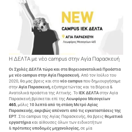
μεγαλύτερης
εικόνας
Η ΔΕΛΤΑ με νέο campus στην Αγία Παρασκευή
Οι Σχολές ΔΕΛΤΑ τώρα και στα Βορειοανατολικά Προάστια
με νέο campus στην Αγία Παρασκευή.
Από τον Ιούλιο του
2020, θα μας βρεις και στο
νέο campus
που δημιουργήσαμε
στην
Αγία Παρασκευή,
εξυπηρετώντας και τα Βόρεια &
Ανατολικά προάστια της Αττικής. Το
ΙΕΚ ΔΕΛΤΑ
στην Αγία
Παρασκευή βρίσκεται επί της
Λεωφόρου Μεσογείων
465
, μόλις
10 λεπτά από τη στάση Μετρό Αγίας
Παρασκευής,
ακριβώς απέναντι από τις εγκαταστάσεις της
ΕΡΤ
. Στο campus της Αγίας Παρασκευής, θα βρεις
θεματικά
εργαστήρια
και αίθουσες όλων των ειδικοτήτων
&
πρότυπες υποδομές μηχανολογίας,
σε μία