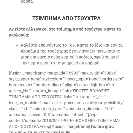
καρπα.
ΤΣΙΜΠΗΜΑ ΑΠΟ ΤΣΟΥΧΤΡΑ
Αν είστε αλλεργικοί στο τσίμπημα από τσούχτρα, κάντε τα
ακόλουθα:
Καλέστε επειγόντως το 166. Κάντε το ίδιο και εάν τα
πλοκάμια της τσούχτρας έχουν αγγίξει πάνω από το
μισή επιφάνεια ενός χεριού ή ποδιού, αφού σε αυτή
την περίπτωση το τσίμπημα είναι σοβαρό.
[fusion_imageframe image_id="16903" max_width="300px"
style_type="none" stylecolor="" hover_type="none" bordersize=""
bordercolor="" borderradius="" align="center" lightbox="no"
gallery_id="" lightbox_image="" alt="ΠΡΩΤΕΣ-ΒΟΗΘΕΙΕΣ-
ΤΣΙΜΠΗΜΑ-ΑΠΟ-ΤΣΟΥΧΤΡΑ" link="" linktarget="_self"
hide_on_mobile="small-visibility,medium-visibility,large-visibility"
class="" id="" animation_type="" animation_direction="left"
animation_speed="0.3" animation_offset=""]/wp-
content/uploads/2018/06/ΠΡΩΤΕΣ-ΒΟΗΘΕΙΕΣ-ΤΣΙΜΠΗΜΑ-
ΑΠΟ-ΤΣΟΥΧΤΡΑ.webp[/fusion_imageframe]
Για πιο ήπια
τσιμπήματα, κάντε τα ακόλουθα: