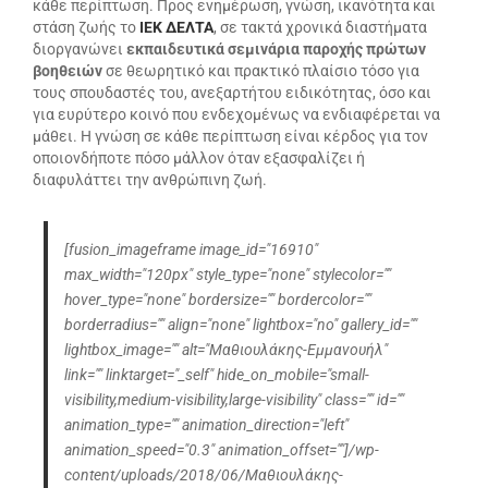
κάθε περίπτωση. Προς ενημέρωση, γνώση, ικανότητα και
στάση ζωής το
ΙΕΚ ΔΕΛΤΑ
, σε τακτά χρονικά διαστήματα
διοργανώνει
εκπαιδευτικά σεμινάρια παροχής πρώτων
βοηθειών
σε θεωρητικό και πρακτικό πλαίσιο τόσο για
τους σπουδαστές του, ανεξαρτήτου ειδικότητας, όσο και
για ευρύτερο κοινό που ενδεχομένως να ενδιαφέρεται να
μάθει. Η γνώση σε κάθε περίπτωση είναι κέρδος για τον
οποιονδήποτε πόσο μάλλον όταν εξασφαλίζει ή
διαφυλάττει την ανθρώπινη ζωή.
[fusion_imageframe image_id="16910"
max_width="120px" style_type="none" stylecolor=""
hover_type="none" bordersize="" bordercolor=""
borderradius="" align="none" lightbox="no" gallery_id=""
lightbox_image="" alt="Μαθιουλάκης-Εμμανουήλ"
link="" linktarget="_self" hide_on_mobile="small-
visibility,medium-visibility,large-visibility" class="" id=""
animation_type="" animation_direction="left"
animation_speed="0.3" animation_offset=""]/wp-
content/uploads/2018/06/Μαθιουλάκης-