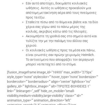
Εάν αυτό αποτύχει, δοκιμάστε κοιλιακές
ωθήσεις. Αυτές οι ωθήσεις προκαλούν μια
απότομη μετακίνηση αέρα από τους πνεύμονες
προς τα έξω.
Σταθείτε πίσω από το θύμα και βάλτε και τα δύο
χέρια σας γύρω από το πάνω μέρος της
κοιλιάς, ακριβώς κάτω από τις πλευρές.
Ακουμπήστε τη γροθιά σας στο σημείο αυτό και
τυλίξτε την με την παλάμη του άλλου σας
χεριού.
Οι κοιλιακές ωθήσεις προς τα μέσα και πάνω,
είναι γνωστές σαν πρώην χειρισμός Heimlich.
Το αντικείμενο που αποφράζει τον αεραγωγό
μπορεί να πεταχτεί από το στόμα.
[fusion_imageframe image_id="16900" max_width="275px"
style_type="none" stylecolor="" hover_type="none" bordersize=""
bordercolor="" borderradius="" align="center" lightbox="no"
gallery_id="" lightbox_image="" alt="ΠΡΩΤΕΣ-ΒΟΗΘΕΙΕΣ-1"
link="" linktarget="_self" hide_on_mobile="small-
visibility,medium-visibility,large-visibility" class="" id=""
animation_type="" animation_direction="left"
animation_speed="0.3" animation_offset=""]/wp-