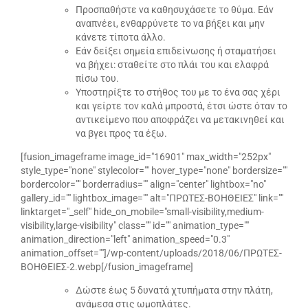
Προσπαθήστε να καθησυχάσετε το θύμα. Εάν
αναπνέει, ενθαρρύνετε το να βήξει και μην
κάνετε τίποτα άλλο.
Εάν δείξει σημεία επιδείνωσης ή σταματήσει
να βήχει: σταθείτε στο πλάι του και ελαφρά
πίσω του.
Υποστηρίξτε το στήθος του με το ένα σας χέρι
και γείρτε τον καλά μπροστά, έτσι ώστε όταν το
αντικείμενο που αποφράζει να μετακινηθεί και
να βγει προς τα έξω.
[fusion_imageframe image_id="16901" max_width="252px"
style_type="none" stylecolor="" hover_type="none" bordersize=""
bordercolor="" borderradius="" align="center" lightbox="no"
gallery_id="" lightbox_image="" alt="ΠΡΩΤΕΣ-ΒΟΗΘΕΙΕΣ" link=""
linktarget="_self" hide_on_mobile="small-visibility,medium-
visibility,large-visibility" class="" id="" animation_type=""
animation_direction="left" animation_speed="0.3"
animation_offset=""]/wp-content/uploads/2018/06/ΠΡΩΤΕΣ-
ΒΟΗΘΕΙΕΣ-2.webp[/fusion_imageframe]
Δώστε έως 5 δυνατά χτυπήματα στην πλάτη,
ανάμεσα στις ωμοπλάτες.