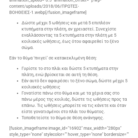
content/uploads/2018/06/ΠΡΩΤΕΣ-
ΒΟΗΘΕΙΕΣ-1.webp[/fusion_imageframe]
Δώστε μέχρι 5 ωθήσεις και μετά 5 επιπλέον
κτυπήματα στην πλάτη, αν χρειαστεί. Συνεχίστε
εναλλάσσοντας τα 5 κτυπήματα στην πλάτη με 5
κοιλιακές ωθήσεις, έως ότου αφαιρεθεί το ξένο
σώμα.
Εάν το θύμα ‘πνιγεί’ σε κατακεκλιμένη θέση:
Γυρίστε το στο πλάι και δώστε 5 κτυπήματα στην
πλάτη, ενώ βρίσκεται σε αυτή τη θέση.
Εάν αυτό δεν αφαιρέσει το ξένο σώμα, δώστε μέχρι 5
κοιλιακές ωθήσεις
Γονατίστε πάνω στο θύμα και με τα χέρια σας στο
πάνω μέρος της κοιλιάς, δώστε τις ωθήσεις προς τα
επάνω. Τις ωθήσεις μπορείτε να τις κάνετε και όταν
είστε γονατισμένοι στο πλάι του θύματος.
Τοποθετείστε το θύμα σε θέση ανάνηψης.
[fusion_imageframe image_id="16902" max_width="280px"
style_type="none" stylecolor="" hover_type="none" bordersize=""