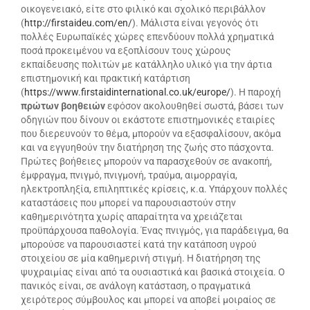
οικογενειακό, είτε στο φιλικό και σχολικό περιβάλλον
(
http://firstaideu.com/en/
). Μάλιστα είναι γεγονός ότι
πολλές Ευρωπαϊκές χώρες επενδύουν πολλά χρηματικά
ποσά προκειμένου να εξοπλίσουν τους χώρους
εκπαίδευσης πολιτών με κατάλληλο υλικό για την άρτια
επιστημονική και πρακτική κατάρτιση
(
https://www.firstaidinternational.co.uk/europe/
). Η παροχή
πρώτων βοηθειών
εφόσον ακολουθηθεί σωστά, βάσει των
οδηγιών που δίνουν οι εκάστοτε επιστημονικές εταιρίες
που διερευνούν το θέμα, μπορούν να εξασφαλίσουν, ακόμα
και να εγγυηθούν την διατήρηση της ζωής στο πάσχοντα.
Πρώτες βοήθειες μπορούν να παρασχεθούν σε ανακοπή,
έμφραγμα, πνιγμό, πνιγμονή, τραύμα, αιμορραγία,
ηλεκτροπληξία, επιληπτικές κρίσεις, κ.α. Υπάρχουν πολλές
καταστάσεις που μπορεί να παρουσιαστούν στην
καθημερινότητα χωρίς απαραίτητα να χρειάζεται
προϋπάρχουσα παθολογία. Ένας πνιγμός, για παράδειγμα, θα
μπορούσε να παρουσιαστεί κατά την κατάποση υγρού
στοιχείου σε μία καθημερινή στιγμή. Η διατήρηση της
ψυχραιμίας είναι από τα ουσιαστικά και βασικά στοιχεία. Ο
πανικός είναι, σε ανάλογη κατάσταση, ο πραγματικά
χειρότερος σύμβουλος και μπορεί να αποβεί μοιραίος σε