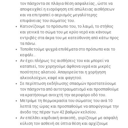
τον πάσχοντα σε πλάγια θέση ασφαλείας , ώστε να
αποφευχθεί η εισρόφηση επί απώλειας αισθήσεων
και να επιτραπεί ο αερισμός μεγαλύτερης
επιφάνειας του σώματος του.
Κατιονίζουμε το πρόσωπο του, το λαιμό, το στήθος
και γενικά το σώμα του με κρύο νερό και κάνουμε
εντριβές στα άκρα του με κατεύθυνση από κάτω προς
τα πάνω.
Τοποθετούμε ψυχρά επιθέματα στο πρόσωπο και το
κεφάλι .
Αν έχει πλήρως τις αισθήσεις του και μπορεί να
καταπιεί, του χορηγούμε άφθονα υγρά και μικρές
ποσότητες αλατιού. Απαγορεύεται η χορήγηση
αλκοολούχων, καφέ και φαγητού.
Σε περίπτωση εκδήλωσης σπασμών προστατεύουμε
τον πάσχοντα από αυτοτραυματισμό και προσπαθούμε
να κρατήσουμε ανοιχτή την αεροφόρο οδό του.
Μετράμε τη θερμοκρασία του σώματος του ανά 10
λεπτά της ώρας και προσπαθούμε να αποφύγουμε την
άνοδο της πέραν των 42 βαθμών κελσίου.
Αν επέλθει καρδιακή ανακοπή , γυρίζουμε με ασφαλή
κύλιση τον ασθενή σε ύπτια θέση και αρχίζουμε