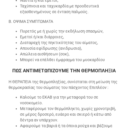
Ναυτία ή/και εμετοί,
Ταχύπνοια και ταχυκαρδία με προοδευτικά
εξασθενημένους σε ένταση παλμούς.
Β. ΟΨΙΜΑ ΣΥΜΠΤΩΜΑΤΑ
Πυρετός με ή χωρίς την εκδήλωση σπασμών,
Εμετοί ή/και διάρροιες,
Διαταραχή της πηκτικότητας του αίματος,
Απουσία εφίδρωσης (ανιδρωσια),
Απώλεια αισθήσεων (σοκ),
Μπορεί να επέλθει έμφραγμα του μυοκαρδίου
ΠΩΣ ΑΝΤΙΜΕΤΩΠΙΖΟΥΜΕ ΤΗΝ ΘΕΡΜΟΠΛΗΞΙΑ
Η ΘΕΡΑΠΕΙΑ της θερμοπληξίας, συνίσταται στη μείωση της
θερμοκρασίας του σώματος του πάσχοντος Επιπλέον :
Καλούμε το ΕΚΑΒ για την μεταφορά του σε
νοσοκομείο.
Μεταφέρουμε τον θερμόπληκτο, χωρίς χρονοτριβή,
σε μέρος δροσερό, ευάερο και σκιερό ή κάτω από
δέντρα αν υπάρχουν.
Αφαιρούμε τα βαριά ή τα όποια ρούχα και βάζουμε