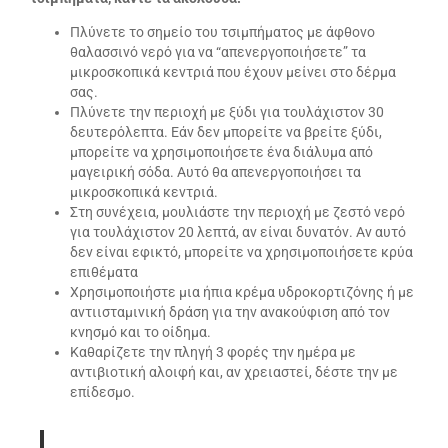
Πλύνετε το σημείο του τσιμπήματος με άφθονο
θαλασσινό νερό για να “απενεργοποιήσετε” τα
μικροσκοπικά κεντριά που έχουν μείνει στο δέρμα
σας.
Πλύνετε την περιοχή με ξύδι για τουλάχιστον 30
δευτερόλεπτα. Εάν δεν μπορείτε να βρείτε ξύδι,
μπορείτε να χρησιμοποιήσετε ένα διάλυμα από
μαγειρική σόδα. Αυτό θα απενεργοποιήσει τα
μικροσκοπικά κεντριά.
Στη συνέχεια, μουλιάστε την περιοχή με ζεστό νερό
για τουλάχιστον 20 λεπτά, αν είναι δυνατόν. Αν αυτό
δεν είναι εφικτό, μπορείτε να χρησιμοποιήσετε κρύα
επιθέματα
Χρησιμοποιήστε μια ήπια κρέμα υδροκορτιζόνης ή με
αντιισταμινική δράση για την ανακούφιση από τον
κνησμό και το οίδημα.
Καθαρίζετε την πληγή 3 φορές την ημέρα με
αντιβιοτική αλοιφή και, αν χρειαστεί, δέστε την με
επίδεσμο.