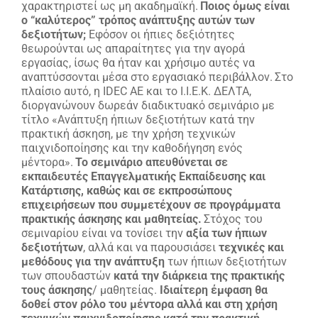
χαρακτηριστεί ως μη ακαδημαϊκή.
Ποιος όμως είναι
ο “καλύτερος” τρόπος ανάπτυξης αυτών των
δεξιοτήτων;
Εφόσον οι ήπιες δεξιότητες
θεωρούνται ως απαραίτητες για την αγορά
εργασίας, ίσως θα ήταν και χρήσιμο αυτές να
αναπτύσσονται μέσα στο εργασιακό περιβάλλον.
Στο
πλαίσιο αυτό, η IDEC AE και το Ι.Ι.Ε.Κ. ΔΕΛΤΑ,
διοργανώνουν δωρεάν διαδικτυακό σεμινάριο με
τίτλο «Ανάπτυξη ήπιων δεξιοτήτων κατά την
πρακτική άσκηση, με την χρήση τεχνικών
παιχνιδοποίησης και την καθοδήγηση ενός
μέντορα».
Το σεμινάριο απευθύνεται σε
εκπαιδευτές Επαγγελματικής Εκπαίδευσης και
Κατάρτισης, καθώς και σε εκπροσώπους
επιχειρήσεων που συμμετέχουν σε προγράμματα
πρακτικής άσκησης και μαθητείας.
Στόχος του
σεμιναρίου είναι να τονίσει την
αξία των ήπιων
δεξιοτήτων
, αλλά και να παρουσιάσει
τεχνικές και
μεθόδους για την ανάπτυξη
των ήπιων δεξιοτήτων
των σπουδαστών
κατά την διάρκεια της πρακτικής
τους άσκησης
/ μαθητείας.
Ιδιαίτερη έμφαση θα
δοθεί στον ρόλο του μέντορα αλλά και στη χρήση