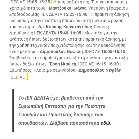
IDEC AE
15:05-15:25
|
Ήπιες δεξιότητες: Τι είναι και ποια η
χρησιμότητα τους -
Μαντζούκα Ιωάννα
, Υπεύθυνη Γραφείου
Σταδιοδρομίας ΙΙΕΚ ΔΕΛΤΑ
15:25-15:40
|
Η πρακτική άσκηση
ως μέσο για την ανάπτυξη ήπιων δεξιοτήτων και ο ρόλος
του μέντορα -
Δρ. Κιούσης Κωνσταντίνος
, Γενικός
Διευθυντής ΙΙΕΚ ΔΕΛΤΑ
15:40-16:05
|
Μοντέλο για την
ανάπτυξη ήπιων δεξιοτήτων κατά την πρακτική άσκηση, με
την χρήση τεχνικών παιχνιδοποίησης και την καθοδήγηση
ενός μέντορα -
Δημοπούλου Νεφέλη
, IDEC AE
16:05-16:15
|
Συμβουλές και παραδείγματα δεξιοτήτων για την ανάπτυξη
ήπιων δεξιοτήτων -
Έρση Νιαώτη
, IDEC AE
16:15-16:30
|
Ερωτήσεις, Κλείσιμο σεμιναρίου -
Δημοπούλου Νεφέλη
,
⌋
IDEC AE
Το ΙΕΚ ΔΕΛΤΑ έχει βραβευτεί από την
Ευρωπαϊκή Επιτροπή για την Ποιότητα
Σπουδών και Πρακτικής Άσκησης των
σπουδαστών. Διάβασε περισσότερα
εδώ
.