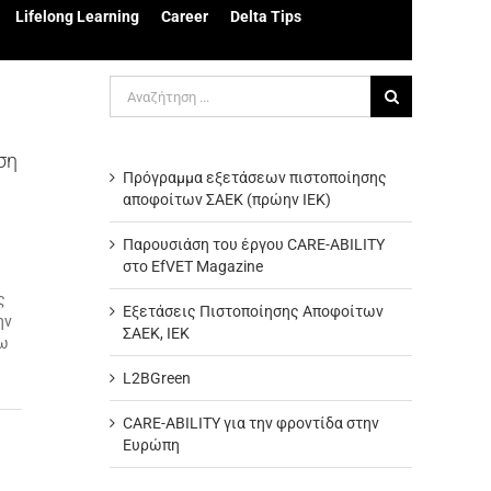
Lifelong Learning
Career
Delta Tips
Αναζήτηση
για:
ση
Πρόγραμμα εξετάσεων πιστοποίησης
αποφοίτων ΣΑΕΚ (πρώην ΙΕΚ)
Παρουσιάση του έργου CARE-ABILITY
στο EfVET Magazine
ς
Εξετάσεις Πιστοποίησης Αποφοίτων
ην
ΣΑΕΚ, ΙΕΚ
χω
L2BGreen
CARE-ABILITY για την φροντίδα στην
Ευρώπη