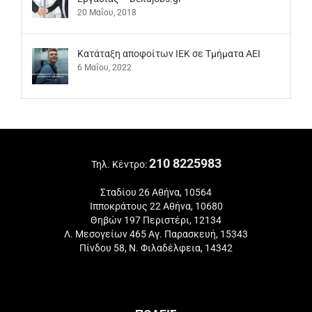
20 Μαΐου, 2018
Kατάταξη αποφοίτων ΙΕΚ σε Τμήματα ΑΕΙ
6 Μαΐου, 2022
210 8225983
Τηλ. Κέντρο:
Σταδίου 26 Αθήνα, 10564
Ιπποκράτους 22 Αθήνα, 10680
Θηβών 197 Περιστέρι, 12134
Λ. Μεσογείων 465 Αγ. Παρασκευή, 15343
Πίνδου 58, Ν. Φιλαδέλφεια, 14342