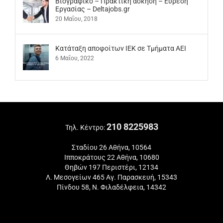
Βιογραφικό – Πρακτική άσκηση – Εύρεση
Εργασίας – Deltajobs.gr
20 Μαΐου, 2018
Kατάταξη αποφοίτων ΙΕΚ σε Τμήματα ΑΕΙ
6 Μαΐου, 2022
210 8225983
Τηλ. Κέντρο:
Σταδίου 26 Αθήνα, 10564
Ιπποκράτους 22 Αθήνα, 10680
Θηβών 197 Περιστέρι, 12134
Λ. Μεσογείων 465 Αγ. Παρασκευή, 15343
Πίνδου 58, Ν. Φιλαδέλφεια, 14342