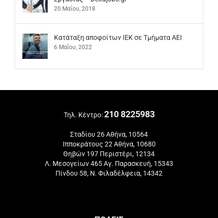
20 Μαΐου, 2018
Kατάταξη αποφοίτων ΙΕΚ σε Τμήματα ΑΕΙ
6 Μαΐου, 2022
210 8225983
Τηλ. Κέντρο:
Σταδίου 26 Αθήνα, 10564
Ιπποκράτους 22 Αθήνα, 10680
Θηβών 197 Περιστέρι, 12134
Λ. Μεσογείων 465 Αγ. Παρασκευή, 15343
Πίνδου 58, Ν. Φιλαδέλφεια, 14342