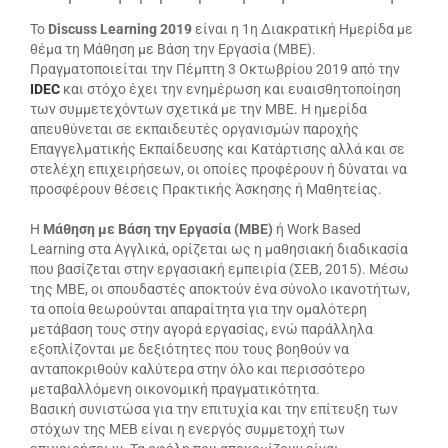
Το
Discuss Learning 2019
είναι η 1η Διακρατική Ημερίδα με
θέμα τη Μάθηση με Βάση την Εργασία (ΜΒΕ).
Πραγματοποιείται την Πέμπτη 3 Οκτωβρίου 2019 από την
IDEC
και στόχο έχει την ενημέρωση και ευαισθητοποίηση
των συμμετεχόντων σχετικά με την ΜΒΕ. Η ημερίδα
απευθύνεται σε εκπαιδευτές οργανισμών παροχής
Επαγγελματικής Εκπαίδευσης και Κατάρτισης αλλά και σε
στελέχη επιχειρήσεων, οι οποίες προφέρουν ή δύναται να
προσφέρουν θέσεις Πρακτικής Άσκησης ή Μαθητείας.
Η
Μάθηση με Βάση την Εργασία (ΜΒΕ)
ή Work Based
Learning στα Αγγλικά, ορίζεται ως η μαθησιακή διαδικασία
που βασίζεται στην εργασιακή εμπειρία (ΣΕΒ, 2015). Μέσω
της ΜΒΕ, οι σπουδαστές αποκτούν ένα σύνολο ικανοτήτων,
τα οποία θεωρούνται απαραίτητα για την ομαλότερη
μετάβαση τους στην αγορά εργασίας, ενώ παράλληλα
εξοπλίζονται με δεξιότητες που τους βοηθούν να
ανταποκριθούν καλύτερα στην όλο και περισσότερο
μεταβαλλόμενη οικονομική πραγματικότητα.
Βασική συνιστώσα για την επιτυχία και την επίτευξη των
στόχων της ΜΕΒ είναι η ενεργός συμμετοχή των