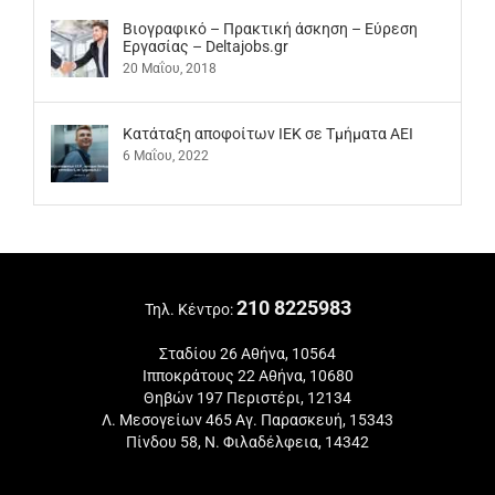
Βιογραφικό – Πρακτική άσκηση – Εύρεση
Εργασίας – Deltajobs.gr
20 Μαΐου, 2018
Kατάταξη αποφοίτων ΙΕΚ σε Τμήματα ΑΕΙ
6 Μαΐου, 2022
210 8225983
Τηλ. Κέντρο:
Σταδίου 26 Αθήνα, 10564
Ιπποκράτους 22 Αθήνα, 10680
Θηβών 197 Περιστέρι, 12134
Λ. Μεσογείων 465 Αγ. Παρασκευή, 15343
Πίνδου 58, Ν. Φιλαδέλφεια, 14342