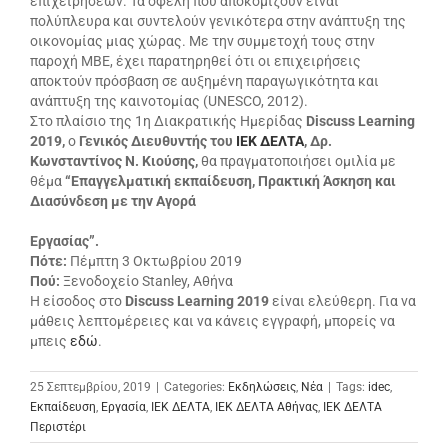
επιχειρήσεων. Τα οφέλη που αποκομίζουν είναι
πολύπλευρα και συντελούν γενικότερα στην ανάπτυξη της
οικονομίας μιας χώρας. Με την συμμετοχή τους στην
παροχή ΜΒΕ, έχει παρατηρηθεί ότι οι επιχειρήσεις
αποκτούν πρόσβαση σε αυξημένη παραγωγικότητα και
ανάπτυξη της καινοτομίας (UNESCO, 2012).
Στο πλαίσιο της 1η Διακρατικής Ημερίδας
Discuss Learning
2019,
ο
Γενικός Διευθυντής του
ΙΕΚ ΔΕΛΤΑ
, Δρ.
Κωνσταντίνος Ν. Κιούσης,
θα πραγματοποιήσει ομιλία με
θέμα
“Επαγγελματική εκπαίδευση, Πρακτική Άσκηση και
Διασύνδεση με την Αγορά
Εργασίας”.
Πότε:
Πέμπτη 3 Οκτωβρίου 2019
Πού:
Ξενοδοχείο Stanley, Αθήνα
Η είσοδος στο
Discuss Learning 2019
είναι ελεύθερη. Για να
μάθεις λεπτομέρειες και να κάνεις εγγραφή, μπορείς να
μπεις
εδώ
.
25 Σεπτεμβρίου, 2019
|
Categories:
Εκδηλώσεις
,
Νέα
|
Tags:
idec
,
Εκπαίδευση
,
Εργασία
,
ΙΕΚ ΔΕΛΤΑ
,
ΙΕΚ ΔΕΛΤΑ Αθήνας
,
ΙΕΚ ΔΕΛΤΑ
Περιστέρι