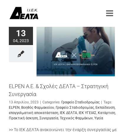
Μετάβαση
στο
περιεχόμενο
13
04, 2023
ELPEN Α.Ε. & Σχολές ΔΕΛΤΑ – Στρατηγική
Συνεργασία
13 Απριλίου, 2023
|
Categories:
Γραφείο Σταδιοδρομίας
|
Tags:
ELPEN
,
Βοηθός Φαρμακείου
,
Γραφείο Σταδιοδρομίας
,
Εκπαίδευση
,
επαγγελματική αποκατάσταση
,
ΙΕΚ ΔΕΛΤΑ
,
ΙΕΚ ΥΓΕΙΑΣ
,
Κατάρτιση
,
Πρακτική άσκηση
,
Συνεργασία
,
Τεχνικός Φαρμάκων
,
Υγεία
>> Το ΙΕΚ ΔΕΛΤΑ ανακοινώνει την έναρξη συνεργασίας με