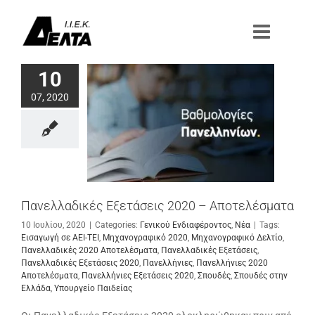
Μετάβαση
στο
περιεχόμενο
10
07, 2020
Πανελλαδικές Εξετάσεις 2020 – Αποτελέσματα
10 Ιουλίου, 2020
|
Categories:
Γενικού Ενδιαφέροντος
,
Νέα
|
Tags:
Εισαγωγή σε ΑΕΙ-ΤΕΙ
,
Μηχανογραφικό 2020
,
Μηχανογραφικό Δελτίο
,
Πανελλαδικές 2020 Αποτελέσματα
,
Πανελλαδικές Εξετάσεις
,
Πανελλαδικές Εξετάσεις 2020
,
Πανελλήνιες
,
Πανελλήνιες 2020
Αποτελέσματα
,
Πανελλήνιες Εξετάσεις 2020
,
Σπουδές
,
Σπουδές στην
Ελλάδα
,
Υπουργείο Παιδείας