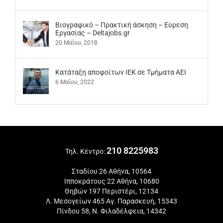
Βιογραφικό – Πρακτική άσκηση – Εύρεση
Εργασίας – Deltajobs.gr
20 Μαΐου, 2018
Kατάταξη αποφοίτων ΙΕΚ σε Τμήματα ΑΕΙ
6 Μαΐου, 2022
210 8225983
Τηλ. Κέντρο:
Σταδίου 26 Αθήνα, 10564
Ιπποκράτους 22 Αθήνα, 10680
Θηβών 197 Περιστέρι, 12134
Λ. Μεσογείων 465 Αγ. Παρασκευή, 15343
Πίνδου 58, Ν. Φιλαδέλφεια, 14342