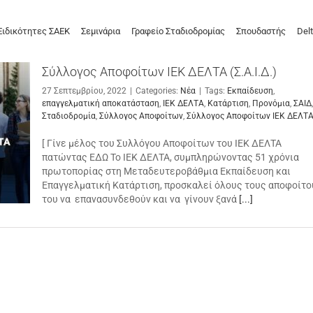
Ειδικότητες ΣΑΕΚ
Σεμινάρια
Γραφείο Σταδιοδρομίας
Σπουδαστής
Delt
Σύλλογος Αποφοίτων ΙΕΚ ΔΕΛΤΑ (Σ.Α.Ι.Δ.)
27 Σεπτεμβρίου, 2022
|
Categories:
Νέα
|
Tags:
Εκπαίδευση
,
επαγγελματική αποκατάσταση
,
ΙΕΚ ΔΕΛΤΑ
,
Κατάρτιση
,
Προνόμια
,
ΣΑΙΔ
,
Σταδιοδρομία
,
Σύλλογος Αποφοίτων
,
Σύλλογος Αποφοίτων ΙΕΚ ΔΕΛΤ
[ Γίνε μέλος του Συλλόγου Αποφοίτων του ΙΕΚ ΔΕΛΤΑ
πατώντας ΕΔΩ Το ΙΕΚ ΔΕΛΤΑ, συμπληρώνοντας 51 χρόνια
πρωτοπορίας στη Μεταδευτεροβάθμια Εκπαίδευση και
Επαγγελματική Κατάρτιση, προσκαλεί όλους τους αποφοίτο
του να επανασυνδεθούν και να γίνουν ξανά
[...]