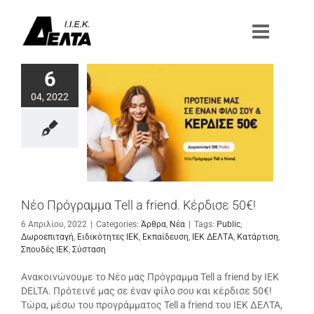
Μετάβαση
στο
περιεχόμενο
6
04, 2022
Νέο Πρόγραμμα Tell a friend. Κέρδισε 50€!
6 Απριλίου, 2022
|
Categories:
Άρθρα
,
Νέα
|
Tags:
Public
,
Δωροεπιταγή
,
Ειδικότητες ΙΕΚ
,
Εκπαίδευση
,
ΙΕΚ ΔΕΛΤΑ
,
Κατάρτιση
,
Σπουδές ΙΕΚ
,
Σύσταση
Ανακοινώνουμε το Νέο μας Πρόγραμμα Tell a friend by IEK
DELTA. Πρότεινέ μας σε έναν φίλο σου και κέρδισε 50€!
Τώρα, μέσω του προγράμματος Tell a friend του ΙΕΚ ΔΕΛΤΑ,