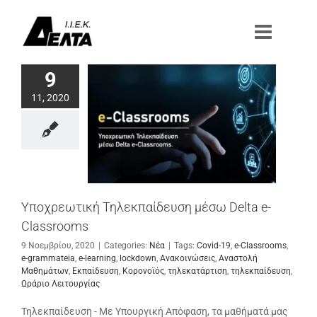
Μετάβαση
στο
περιεχόμενο
9
11, 2020
Υποχρεωτική Τηλεκπαίδευση μέσω Delta e-
Classrooms
9 Νοεμβρίου, 2020
|
Categories:
Νέα
|
Tags:
Covid-19
,
e-Classrooms
,
e-grammateia
,
e-learning
,
lockdown
,
Ανακοινώσεις
,
Αναστολή
Μαθημάτων
,
Εκπαίδευση
,
Κορονοϊός
,
τηλεκατάρτιση
,
τηλεκπαίδευση
,
Ωράριο Λειτουργίας
Τηλεκπαίδευση - Με Υπουργική Απόφαση, τα μαθήματά μας