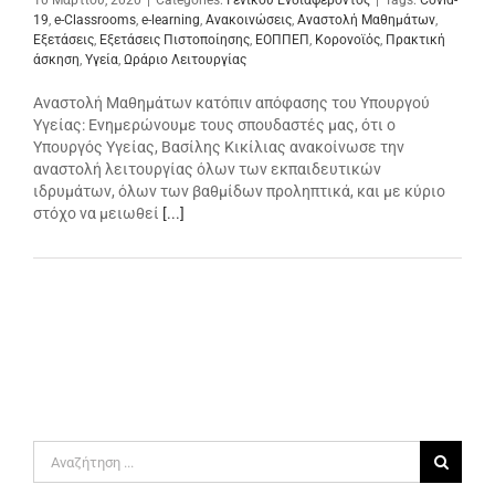
10 Μαρτίου, 2020
|
Categories:
Γενικού Ενδιαφέροντος
|
Tags:
Covid-
19
,
e-Classrooms
,
e-learning
,
Ανακοινώσεις
,
Αναστολή Μαθημάτων
,
Εξετάσεις
,
Εξετάσεις Πιστοποίησης
,
ΕΟΠΠΕΠ
,
Κορονοϊός
,
Πρακτική
άσκηση
,
Υγεία
,
Ωράριο Λειτουργίας
Αναστολή Μαθημάτων κατόπιν απόφασης του Υπουργού
Υγείας: Ενημερώνουμε τους σπουδαστές μας, ότι ο
Υπουργός Υγείας, Βασίλης Κικίλιας ανακοίνωσε την
αναστολή λειτουργίας όλων των εκπαιδευτικών
ιδρυμάτων, όλων των βαθμίδων προληπτικά, και με κύριο
στόχο να μειωθεί
[...]
Αναζήτηση
για: