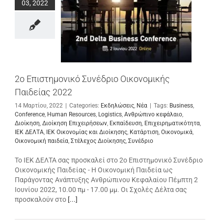
03, 2022
2ο Επιστημονικό Συνέδριο Οικονομικής
Παιδείας 2022
14 Μαρτίου, 2022
|
Categories:
Εκδηλώσεις
,
Νέα
|
Tags:
Business
,
Conference
,
Human Resources
,
Logistics
,
Ανθρώπινο κεφάλαιο
,
Διοίκηση
,
Διοίκηση Επιχειρήσεων
,
Εκπαίδευση
,
Επιχειρηματικότητα
,
ΙΕΚ ΔΕΛΤΑ
,
ΙΕΚ Οικονομίας και Διοίκησης
,
Κατάρτιση
,
Οικονομικά
,
Οικονομική παιδεία
,
Στέλεχος Διοίκησης
,
Συνέδριο
Το ΙΕΚ ΔΕΛΤΑ σας προσκαλεί στο 2ο Επιστημονικό Συνέδριο
Οικονομικής Παιδείας - Η Οικονομική Παιδεία ως
Παράγοντας Ανάπτυξης Ανθρώπινου Κεφαλαίου Πέμπτη 2
Ιουνίου 2022, 10.00 πμ - 17.00 μμ. Οι Σχολές Δέλτα σας
προσκαλούν στο
[...]