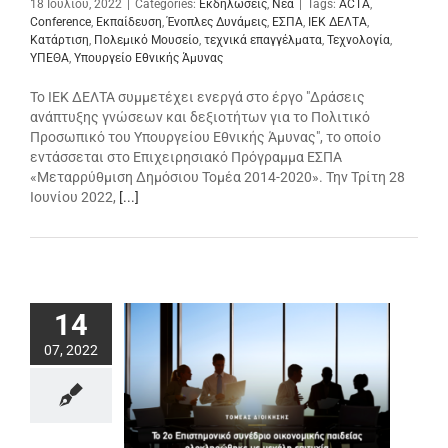
18 Ιουλίου, 2022
|
Categories:
Εκδηλώσεις
,
Νέα
|
Tags:
ACTA
,
Conference
,
Εκπαίδευση
,
Ένοπλες Δυνάμεις
,
ΕΣΠΑ
,
ΙΕΚ ΔΕΛΤΑ
,
Κατάρτιση
,
Πολεμικό Μουσείο
,
τεχνικά επαγγέλματα
,
Τεχνολογία
,
ΥΠΕΘΑ
,
Υπουργείο Εθνικής Άμυνας
Το ΙΕΚ ΔΕΛΤΑ συμμετέχει ενεργά στο έργο "Δράσεις
ανάπτυξης γνώσεων και δεξιοτήτων για το Πολιτικό
Προσωπικό του Υπουργείου Εθνικής Άμυνας", το οποίο
εντάσσεται στο Επιχειρησιακό Πρόγραμμα ΕΣΠΑ
«Μεταρρύθμιση Δημόσιου Τομέα 2014-2020». Την Τρίτη 28
Ιουνίου 2022,
[...]
14
07, 2022