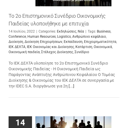
Το 2ο Επιστημονικό Συνέδριο Οικονομικής
Παιδείας υλοποιήθηκε με επιτυχία
14 Ιουλίου, 2022
|
Categories:
Εκδηλώσεις
,
Νέα
|
Tags:
Business
,
Conference
,
Human Resources
,
Logistics
,
Ανθρώπινο κεφάλαιο
,
Διοίκηση
,
Διοίκηση Επιχειρήσεων
,
Εκπαίδευση
,
Επιχειρηματικότητα
,
ΙΕΚ ΔΕΛΤΑ
,
ΙΕΚ Οικονομίας και Διοίκησης
,
Κατάρτιση
,
Οικονομικά
,
Οικονομική παιδεία
,
Στέλεχος Διοίκησης
,
Συνέδριο
Το ΙΕΚ ΔΕΛΤΑ υλοποίησε το 2ο Επιστημονικό Συνέδριο
Οικονομικής Παιδείας - Η Οικονομική Παιδεία ως
Παράγοντας Ανάπτυξης Ανθρώπινου Κεφαλαίου O Τομέας
Διοίκησης & Οικονομίας του IEK ΔΕΛΤΑ σε συνεργασία με
την IDEC S.A. διοργάνωσε για 2η
[...]
14