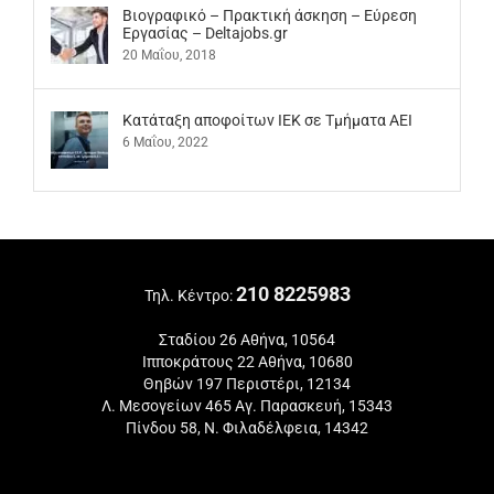
Βιογραφικό – Πρακτική άσκηση – Εύρεση
Εργασίας – Deltajobs.gr
20 Μαΐου, 2018
Kατάταξη αποφοίτων ΙΕΚ σε Τμήματα ΑΕΙ
6 Μαΐου, 2022
210 8225983
Τηλ. Κέντρο:
Σταδίου 26 Αθήνα, 10564
Ιπποκράτους 22 Αθήνα, 10680
Θηβών 197 Περιστέρι, 12134
Λ. Μεσογείων 465 Αγ. Παρασκευή, 15343
Πίνδου 58, Ν. Φιλαδέλφεια, 14342