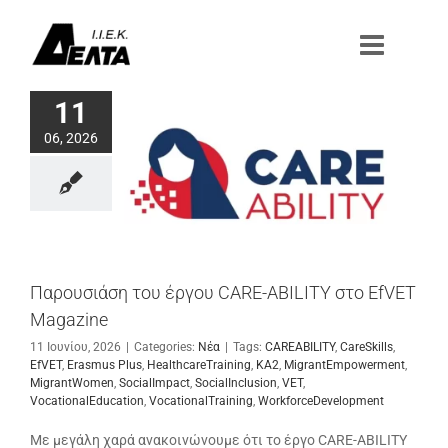
Μετάβαση
στο
περιεχόμενο
11
06, 2026
Παρουσιάση του έργου CARE-ABILITY στο EfVET
Magazine
11 Ιουνίου, 2026
|
Categories:
Νέα
|
Tags:
CAREABILITY
,
CareSkills
,
EfVET
,
Erasmus Plus
,
HealthcareTraining
,
KA2
,
MigrantEmpowerment
,
MigrantWomen
,
SocialImpact
,
SocialInclusion
,
VET
,
VocationalEducation
,
VocationalTraining
,
WorkforceDevelopment
Με μεγάλη χαρά ανακοινώνουμε ότι το έργο CARE-ABILITY