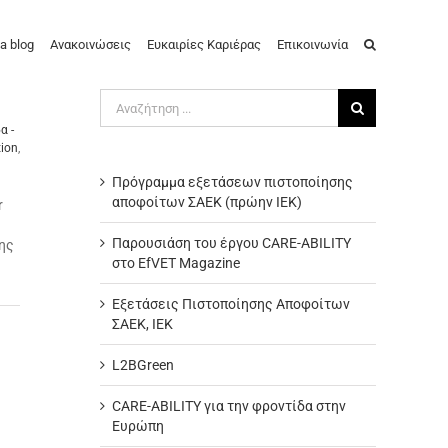
a blog
Ανακοινώσεις
Ευκαιρίες Καριέρας
Επικοινωνία
Αναζήτηση
για:
α -
tion
,
Πρόγραμμα εξετάσεων πιστοποίησης
αποφοίτων ΣΑΕΚ (πρώην ΙΕΚ)
r
Παρουσιάση του έργου CARE-ABILITY
ης
στο EfVET Magazine
Εξετάσεις Πιστοποίησης Αποφοίτων
ΣΑΕΚ, ΙΕΚ
L2BGreen
CARE-ABILITY για την φροντίδα στην
Ευρώπη