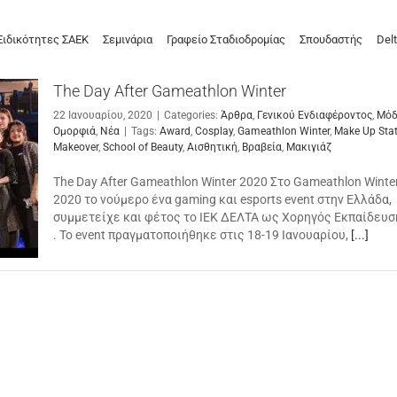
Ειδικότητες ΣΑΕΚ
Σεμινάρια
Γραφείο Σταδιοδρομίας
Σπουδαστής
Delt
The Day After Gameathlon Winter
22 Ιανουαρίου, 2020
|
Categories:
Άρθρα
,
Γενικού Ενδιαφέροντος
,
Μόδ
Ομορφιά
,
Νέα
|
Tags:
Award
,
Cosplay
,
Gameathlon Winter
,
Make Up Sta
Makeover
,
School of Beauty
,
Αισθητική
,
Βραβεία
,
Μακιγιάζ
The Day After Gameathlon Winter 2020 Στο Gameathlon Winte
2020 το νούμερο ένα gaming και esports event στην Ελλάδα,
συμμετείχε και φέτος το ΙΕΚ ΔΕΛΤΑ ως Χορηγός Εκπαίδευσ
. Το event πραγματοποιήθηκε στις 18-19 Ιανουαρίου,
[...]