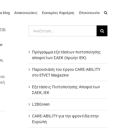
a blog
Ανακοινώσεις
Ευκαιρίες Καριέρας
Επικοινωνία
Αναζήτηση
ται
για:
er
Πρόγραμμα εξετάσεων πιστοποίησης
αποφοίτων ΣΑΕΚ (πρώην ΙΕΚ)
ση
,
Παρουσιάση του έργου CARE-ABILITY
στο EfVET Magazine
και
ική
Εξετάσεις Πιστοποίησης Αποφοίτων
ΣΑΕΚ, ΙΕΚ
L2BGreen
CARE-ABILITY για την φροντίδα στην
Ευρώπη