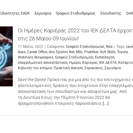
Ειδικότητες ΣΑΕΚ
Σεμινάρια
Γραφείο Σταδιοδρομίας
Σπουδαστής
Delt
Οι Ημέρες Καριέρας 2022 του ΙΕΚ ΔΕΛΤΑ έρχον
στις 26 Μαίου-09 Ιουνίου!
17 Μαΐου, 2022
|
Categories:
Γραφείο Σταδιοδρομίας
,
Νέα
|
Tags:
care
days
,
Career Office
,
dior
,
Epsilon Net
,
MSc
,
Praktiker
,
Soft Skills
,
Toyota
,
Webinars
,
Βιογραφικό
,
Γραφείο Σταδιοδρομίας
,
Εκπαίδευση
,
επαγγελματική αποκατάσταση
,
Ημέρες Καριέρας
,
ΙΕΚ ΔΕΛΤΑ
,
Κατάρτι
Κιβωτός του κόσμου
,
Πρακτική άσκηση
,
Σαρακάκης
,
Σεμινάρια
Save the Dates! Πρόκειται για μία από τις πιο επιτυχημένες 
αποτελεσματικές δράσεις που στοχεύουν στην επαγγελματ
αποκατάσταση των σπουδαστών και αποφοίτων μας. Από
τη Δευτέρα 6 έως την Πέμπτη 9 Ιουνίου 2022 θα
πραγματοποιηθούν εταιρικές παρουσιάσεις
[...]