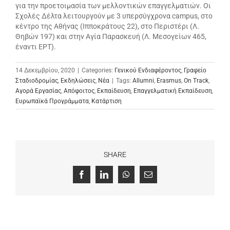
για την προετοιμασία των μελλοντικών επαγγελματιών. Οι
Σχολές Δέλτα λειτουργούν με 3 υπερσύγχρονα campus, στο
κέντρο της Αθήνας (Ιπποκράτους 22), στο Περιστέρι (Λ.
Θηβών 197) και στην Αγία Παρασκευή (Λ. Μεσογείων 465,
έναντι ΕΡΤ).
14 Δεκεμβρίου, 2020
|
Categories:
Γενικού Ενδιαφέροντος
,
Γραφείο
Σταδιοδρομίας
,
Εκδηλώσεις
,
Νέα
|
Tags:
Allumni
,
Erasmus
,
On Track
,
Αγορά Εργασίας
,
Απόφοιτος
,
Εκπαίδευση
,
Επαγγελματική Εκπαίδευση
,
Ευρωπαϊκά Προγράμματα
,
Κατάρτιση
SHARE
Facebook
LinkedIn
WhatsApp
Email