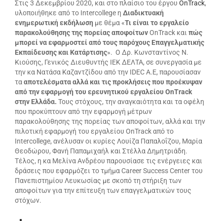
Στις 3 Δεκεμβρίου 2020, και
στο πλαίσιο του έργου
OnTrack
,
υ
λοποιήθηκε από το Intercollege η
Διαδικτυακή
ενηµερωτική εκδήλωση
µε θέμα «
Τι είναι το
εργαλείο
παρακολούθησης της πορείας αποφοίτων
OnTrack και
πώς
µπορεί να εφαρµοστεί από τους παρόχους
Επαγγελµατικής
Εκπαίδευσης και Κατάρτισης
». Ο Δρ. Κωνσταντίνος Ν.
Κιούσης, Γενικός Διευθυντής ΙΕΚ ΔΕΛΤΑ, σε συνεργασία με
την κα Νατάσα Καζαντζίδου από την IDEC A.E, παρουσίασαν
τα
αποτελέσµατα αλλά και τις προκλήσεις που προέκυψαν
από την εφαρµογή του ερευνητικού εργαλείου OnTrack
στην Ελλάδα.
Τους στόχους, την αναγκαιότητα και τα οφέλη
που προκύπτουν από την εφαρµογή µέτρων
παρακολούθησης της πορείας των αποφοίτων, αλλά και την
πιλοτική εφαρµογή του εργαλείου OnTrack από το
Intercollege, ανέλυσαν οι κυρίες Λουίζα Παπαλοΐζου, Μαρία
Θεοδώρου, Φανή Παπαµιχαήλ και Στέλλα Δηµητριάδη.
Τέλος, η κα Μελίνα Ανδρέου παρουσίασε τις ενέργειες και
δράσεις που εφαρµόζει το τµήµα Career Success Center του
Πανεπιστηµίου Λευκωσίας µε σκοπό τη στήριξη των
αποφοίτων για την επίτευξη των επαγγελµατικών τους
στόχων.