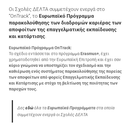
Οι Σχολές ΔΕΛΤΑ συμμετέχουν ενεργά στο
“OnTrack”, το
Ευρωπαϊκό Πρόγραμμα
παρακολούθησης των διαδρομών καριέρας των
αποφοίτων της επαγγελματικής εκπαίδευσης
και κατάρτισης
.
Ευρωπαϊκό Πρόγραμμα OnTrack:
Το σχέδιο
εντάσσεται στο πρόγραµµα
Erasmus+
,
έχει
χρηματοδοτηθεί από την Ευρωπαϊκή Επιτροπή και έχει σαν
κύριο γνώμονα
να υποστηρίξει τον σχεδιασµό και την
καθιέρωση ενός συστήµατος παρακολούθησης της πορείας
των αποφοίτων από φορείς Επαγγελµατικής Εκπαίδευσης
και Κατάρτισης με στόχο τ
η βελτίωση της ποιότητας των
παροχών τους.
Δες
εδώ
όλα τα
Ευρωπαϊκά Προγράμματα
στα οποία
συμμετέχουν ενεργά οι Σχολές ΔΕΛΤΑ