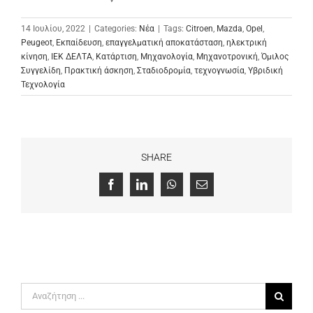
14 Ιουλίου, 2022
|
Categories:
Νέα
|
Tags:
Citroen
,
Mazda
,
Opel
,
Peugeot
,
Εκπαίδευση
,
επαγγελματική αποκατάσταση
,
ηλεκτρική
κίνηση
,
ΙΕΚ ΔΕΛΤΑ
,
Κατάρτιση
,
Μηχανολογία
,
Μηχανοτρονική
,
Όμιλος
Συγγελίδη
,
Πρακτική άσκηση
,
Σταδιοδρομία
,
τεχνογνωσία
,
Υβριδική
Τεχνολογία
SHARE
Facebook
LinkedIn
WhatsApp
Email
Αναζήτηση
για: