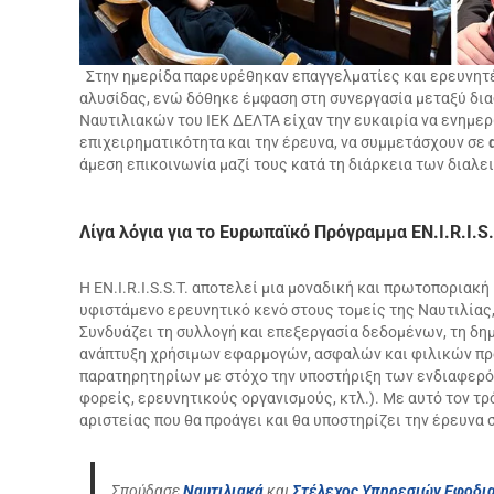
Στην ημερίδα παρευρέθηκαν επαγγελματίες και ερευνητέ
αλυσίδας, ενώ δόθηκε έμφαση στη συνεργασία μεταξύ δια
Ναυτιλιακών του ΙΕΚ ΔΕΛΤΑ είχαν την ευκαιρία να ενημε
επιχειρηματικότητα και την έρευνα, να συμμετάσχουν σε
άμεση επικοινωνία μαζί τους κατά τη διάρκεια των διαλ
Λίγα λόγια για το Ευρωπαϊκό Πρόγραμμα EN.I.R.I.S.
Η EN.I.R.I.S.S.T. αποτελεί μια μοναδική και πρωτοποριακ
υφιστάμενο ερευνητικό κενό στους τομείς της Ναυτιλίας
Συνδυάζει τη συλλογή και επεξεργασία δεδομένων, τη δη
ανάπτυξη χρήσιμων εφαρμογών, ασφαλών και φιλικών προ
παρατηρητηρίων με στόχο την υποστήριξη των ενδιαφερό
φορείς, ερευνητικούς οργανισμούς, κτλ.). Με αυτό τον τρόπ
αριστείας που θα προάγει και θα υποστηρίζει την έρευνα 
Σπούδασε
Ναυτιλιακά
και
Στέλεχος Υπηρεσιών Εφοδια