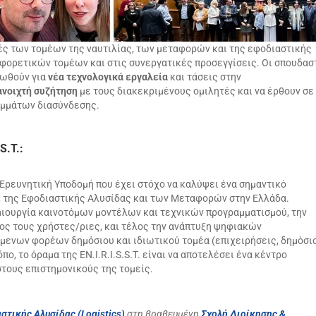
ς των τομέων της ναυτιλίας, των μεταφορών και της εφοδιαστικής
φορετικών τομέων και στις συνεργατικές προσεγγίσεις. Οι σπουδασ
ρωθούν για
νέα τεχνολογικά εργαλεία
και τάσεις στην
ανοιχτή συζήτηση
με τους διακεκριμένους ομιλητές και να έρθουν σε
ειμμάτων διασύνδεσης.
S.T.:
ή Ερευνητική Υποδομή που έχει στόχο να καλύψει ένα σημαντικό
, της Εφοδιαστικής Αλυσίδας και των Μεταφορών στην Ελλάδα.
μιουργία καινοτόμων μοντέλων και τεχνικών προγραμματισμού, την
ς τους χρήστες/ριες, και τέλος την ανάπτυξη ψηφιακών
μενων φορέων δημόσιου και ιδιωτικού τομέα (επιχειρήσεις, δημόσι
ο, το όραμα της EN.I.R.I.S.S.T. είναι να αποτελέσει ένα κέντρο
στους επιστημονικούς της τομείς.
στικής Αλυσίδας
(Logistics)
στη βραβευμένη
Σχολή Διοίκησης &