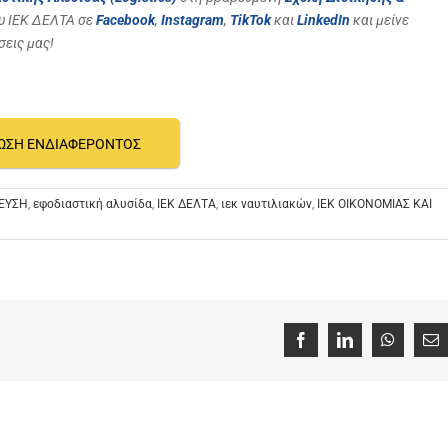
υ ΙΕΚ ΔΕΛΤΑ σε
Facebook
,
Instagram
,
TikTok
και
LinkedIn
και μείνε
σεις μας!
ΩΣΗ ΕΝΔΙΑΦΕΡΟΝΤΟΣ
ΕΥΣΗ
,
εφοδιαστική αλυσίδα
,
ΙΕΚ ΔΕΛΤΑ
,
ιεκ ναυτιλιακών
,
ΙΕΚ ΟΙΚΟΝΟΜΙΑΣ ΚΑΙ
Facebook
LinkedIn
WhatsAp
Em