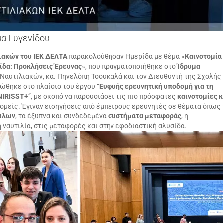
μα Ευγενίδου
ιακών
του ΙΕΚ ΔΕΛΤΑ
παρακολούθησαν Ημερίδα με θέμα «
Καινοτομία
σίδα: Προκλήσεις Έρευνας
», που πραγματοποιήθηκε στο
Ίδρυμα
 Ναυτιλιακών, κα. Πηνελόπη Τσουκαλά και τον Διευθυντή της Σχολής
ώθηκε στο πλαίσιο του έργου “
Ευφυής ερευνητική υποδομή για τη
ENIRISST+
”, με σκοπό να παρουσιάσει τις πιο πρόσφατες
καινοτομίες κ
τομείς. Έγιναν εισηγήσεις από έμπειρους ερευνητές σε θέματα όπως 
φύλων
, τα έξυπνα και συνδεδεμένα
συστήματα μεταφοράς
, η
 ναυτιλία, στις μεταφορές και στην εφοδιαστική αλυσίδα.