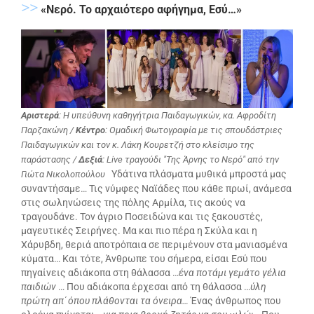
>>
«Νερό. Το αρχαιότερο αφήγημα, Εσύ…»
Αριστερά
: Η υπεύθυνη καθηγήτρια Παιδαγωγικών, κα. Αφροδίτη
Παρζακώνη /
Κέντρο
: Ομαδική Φωτογραφία με τις σπουδάστριες
Παιδαγωγικών και τον κ. Λάκη Κουρετζή στο κλείσιμο της
παράστασης /
Δεξιά
: Live τραγούδι "Της Άρνης το Νερό" από την
Υδάτινα πλάσματα μυθικά μπροστά μας
Γιώτα Νικολοπούλου
συναντήσαμε… Τις νύμφες Ναϊάδες που κάθε πρωί, ανάμεσα
στις σωληνώσεις της πόλης Αρμίλα, τις ακούς να
τραγουδάνε. Τον άγριο Ποσειδώνα και τις ξακουστές,
μαγευτικές Σειρήνες. Μα και πιο πέρα η Σκύλα και η
Χάρυβδη, θεριά αποτρόπαια σε περιμένουν στα μανιασμένα
κύματα… Και τότε, Άνθρωπε του σήμερα, είσαι Εσύ που
πηγαίνεις αδιάκοπα στη θάλασσα …
ένα ποτάμι γεμάτο γέλια
παιδιών
… Που αδιάκοπα έρχεσαι από τη θάλασσα …
ύλη
πρώτη απ΄ όπου πλάθονται τα όνειρα…
Ένας άνθρωπος που