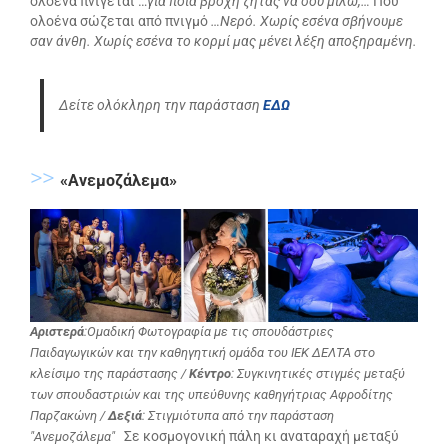
ολοένα πνίγεται …
για ποια βροχή ζητάς να σου μιλώ;…
Που
ολοένα σώζεται από πνιγμό
…Νερό. Χωρίς εσένα σβήνουμε
σαν άνθη. Χωρίς εσένα το κορμί μας μένει λέξη αποξηραμένη.
Δείτε ολόκληρη την παράσταση
ΕΔΩ
>>
«Ανεμοζάλεμα»
Αριστερά
:Ομαδική Φωτογραφία με τις σπουδάστριες
Παιδαγωγικών και την καθηγητική ομάδα του ΙΕΚ ΔΕΛΤΑ στο
κλείσιμο της παράστασης /
Κέντρο
: Συγκινητικές στιγμές μεταξύ
των σπουδαστριών και της υπεύθυνης καθηγήτριας Αφροδίτης
Παρζακώνη /
Δεξιά
: Στιγμιότυπα από την παράσταση
Σε κοσμογονική πάλη κι αναταραχή μεταξύ
"Ανεμοζάλεμα"