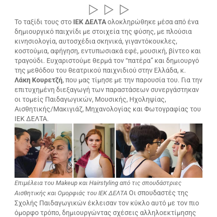
Το ταξίδι τους στο
ΙΕΚ ΔΕΛΤΑ
ολοκληρώθηκε μέσα από ένα
δημιουργικό παιχνίδι με στοιχεία της φύσης, με πλούσια
κινησιολογία, αυτοσχέδια σκηνικά, γιγαντόκουκλες,
κοστούμια, αφήγηση, εντυπωσιακά εφέ, μουσική, βίντεο και
τραγούδι. Ευχαριστούμε θερμά τον “πατέρα” και δημιουργό
της μεθόδου του θεατρικού παιχνιδιού στην Ελλάδα, κ.
Λάκη Κουρετζή
, που μας τίμησε με την παρουσία του. Για την
επιτυχημένη διεξαγωγή των παραστάσεων συνεργάστηκαν
οι τομείς Παιδαγωγικών, Μουσικής, Ηχοληψίας,
Αισθητικής/Μακιγιάζ, Μηχανολογίας και Φωτογραφίας του
ΙΕΚ ΔΕΛΤΑ.
Επιμέλεια του Makeup και Hairstyling από τις σπουδάστριες
Οι σπουδαστές της
Αισθητικής και Ομορφιάς του ΙΕΚ ΔΕΛΤΑ
Σχολής Παιδαγωγικών έκλεισαν τον κύκλο αυτό με τον πιο
όμορφο τρόπο, δημιουργώντας σχέσεις αλληλοεκτίμησης