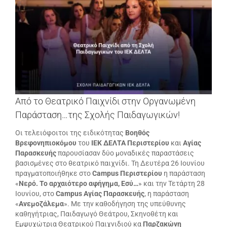
μεγαλύτερης
εικόνας
Από το Θεατρικό Παιχνίδι στην Οργανωμένη
Παράσταση…της Σχολής Παιδαγωγικών!
Οι τελειόφοιτοι της ειδικότητας
Βοηθός
Βρεφονηπιοκόμου
του
ΙΕΚ ΔΕΛΤΑ Περιστερίου
και
Αγίας
Παρασκευής
παρουσίασαν δύο μοναδικές παραστάσεις
βασισμένες στο θεατρικό παιχνίδι. Τη Δευτέρα 26 Ιουνίου
πραγματοποιήθηκε στο
Campus Περιστερίου
η παράσταση
«
Νερό. Το αρχαιότερο αφήγημα, Εσύ…
» και την Τετάρτη 28
Ιουνίου, στο
Campus Αγίας Παρασκευής
, η παράσταση
«
Ανεμοζάλεμα
». Με την καθοδήγηση της υπεύθυνης
καθηγήτριας, Παιδαγωγό Θεάτρου, Σκηνοθέτη και
Εμψυχώτρια Θεατρικού Παιχνιδιού κα
Παρζακώνη