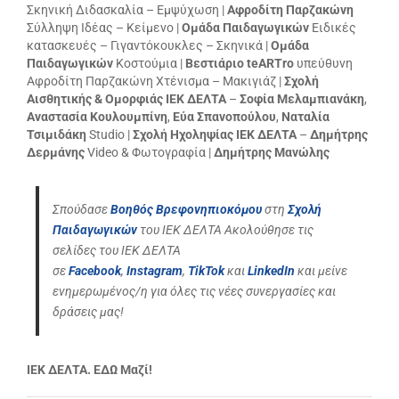
Σκηνική Διδασκαλία – Εμψύχωση |
Αφροδίτη Παρζακώνη
Σύλληψη Ιδέας – Κείμενο |
Ομάδα Παιδαγωγικών
Ειδικές
κατασκευές – Γιγαντόκουκλες – Σκηνικά |
Ομάδα
Παιδαγωγικών
Κοστούμια |
Βεστιάριο teARTro
υπεύθυνη
Αφροδίτη Παρζακώνη Χτένισμα – Μακιγιάζ |
Σχολή
Αισθητικής & Ομορφιάς ΙΕΚ ΔΕΛΤΑ
–
Σοφία Μελαμπιανάκη
,
Αναστασία Κουλουμπίνη
,
Εύα Σπανοπούλου
,
Ναταλία
Τσιμιδάκη
Studio |
Σχολή Ηχοληψίας ΙΕΚ ΔΕΛΤΑ
–
Δημήτρης
Δερμάνης
Video & Φωτογραφία |
Δημήτρης Μανώλης
Σπούδασε
Βοηθός Βρεφονηπιοκόμου
στη
Σχολή
Παιδαγωγικών
του ΙΕΚ ΔΕΛΤΑ
Ακολούθησε τις
σελίδες του ΙΕΚ ΔΕΛΤΑ
σε
Facebook
,
Instagram
,
TikTok
και
LinkedIn
και μείνε
ενημερωμένος/η για όλες τις νέες συνεργασίες και
δράσεις μας!
ΙΕΚ ΔΕΛΤΑ. ΕΔΩ Μαζί!