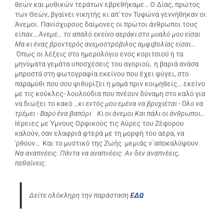
θεών και μυθικών τεράτων εβρεθήκαμε… Ο Δίας, πρώτος
των Θεών, βγαίνει νικητής κι απ' τον Τυφώνα γεννήθηκαν οι
Άνεμοι. Πανίσχυρους δαίμονες οι πρώτοι άνθρωποι τους
είπαν…
Άνεμε… το απαλό εκείνο αεράκι στο μυαλό μου είσαι
Μα κι ένας βροντερός ανεμοστρόβιλος αμφιβολίας είσαι…
Όπως οι λέξεις στο ημερολόγιο ενός κοριτσιού ή τα
μηνύματα γεμάτα υποσχέσεις του αγοριού, η βαριά ανάσα
μπροστά στη φωτογραφία εκείνου που έχει φύγει, στο
παραμύθι που σου ψιθυρίζει η μαμά πριν κοιμηθείς… εκείνο
με τις κούκλες- λουλούδια που πνέουν δύναμη στο καλό για
να διώξει το κακό
…κι εντός μου εμένα να βρυχιέται
- Όλο να
τρέμει -
Βαρύ ένα βαπόρι
Κι οι άνεμοι
Και πάλι οι άνθρωποι…
Ιέρειες με Ύμνους Ορφικούς τις Αύρες του Ζέφυρου
καλούν, σαν ελαφριά φτερά με τη μορφή του αέρα, να
'ρθουν…
Και το μυστικό της Ζωής μεμιάς ν΄αποκαλύψουν
Να αναπνέεις. Πάντα να αναπνέεις. Αν δεν αναπνέεις,
πεθαίνεις.
Δείτε ολόκληρη την παράσταση
ΕΔΩ