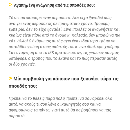
>
Αγαπημένη ανάμνηση από τις σπουδές σου;
Τότε που σκάσαμε έναν αερόσακο. Δεν είχα ξαναδεί πώς
ανοίγει ένας αερόσακος σε πραγματικό χρόνο. Τρομερή
εμπειρία, δεν το είχα ξαναδεί.
Είναι πολλές οι αναμνήσεις και
κυρίως είναι πίσω από το όνομα κ. Καλτσάς, δεν μπορώ να πω
κάτι άλλο!
Ο
άνθρωπος αυτός έχει έναν ιδιαίτερο τρόπο να
μεταδίδει γνώση στους μαθητές του κι ένα ιδιαίτερο χιούμορ.
Σαν ανάμνηση από το ΙΕΚ κρατάω αυτόν, τις γνώσεις που μας
μετέφερε, ο τρόπος που το έκανε και το πώς πέρασαν αυτές
οι δύο χρονιές.
>
Μία συμβουλή για κάποιον που ξεκινάει τώρα τις
σπουδές του;
Πρέπει να το θέλεις πάρα πολύ, πρέπει να σου αρέσει όλο
αυτό, να ακούς τι σου λένε οι καθηγητές σου και να
αφομοιώνεις τα πάντα, γιατί αυτό θα σε βοηθήσει να πας
μπροστά.