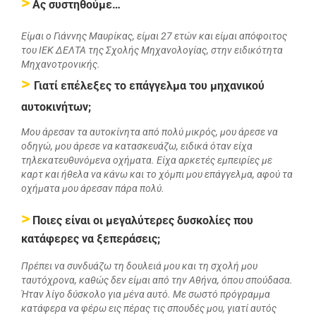
>
Ας συστηθούμε…
Είμαι ο Γιάννης Μαυρίκας, είμαι 27 ετών και είμαι απόφοιτος
του ΙΕΚ ΔΕΛΤΑ της Σχολής Μηχανολογίας, στην ειδικότητα
Μηχανοτρονικής.
>
Γιατί επέλεξες το επάγγελμα του μηχανικού
αυτοκινήτων;
Μου άρεσαν τα αυτοκίνητα από πολύ μικρός, μου άρεσε να
οδηγώ, μου άρεσε να κατασκευάζω, ειδικά όταν είχα
τηλεκατευθυνόμενα οχήματα. Είχα αρκετές εμπειρίες με
καρτ και ήθελα να κάνω και το χόμπι μου επάγγελμα, αφού τα
οχήματα μου άρεσαν πάρα πολύ.
>
Ποιες είναι οι μεγαλύτερες δυσκολίες που
κατάφερες να ξεπεράσεις;
Πρέπει να συνδυάζω τη δουλειά μου και τη σχολή μου
ταυτόχρονα, καθώς δεν είμαι από την Αθήνα, όπου σπούδασα.
Ήταν λίγο δύσκολο για μένα αυτό. Με σωστό πρόγραμμα
κατάφερα να φέρω εις πέρας τις σπουδές μου, γιατί αυτός