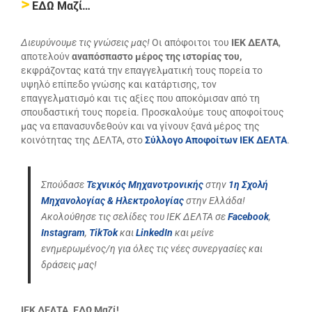
>
ΕΔΩ Μαζί…
Διευρύνουμε τις γνώσεις μας!
Οι απόφοιτοι του
ΙΕΚ ΔΕΛΤΑ
,
αποτελούν
αναπόσπαστο μέρος της ιστορίας του
,
εκφράζοντας κατά την επαγγελματική τους πορεία το
υψηλό επίπεδο γνώσης και κατάρτισης, τον
επαγγελματισμό και τις αξίες που αποκόμισαν από τη
σπουδαστική τους πορεία. Προσκαλούμε τους αποφοίτους
μας να επανασυνδεθούν και να γίνουν ξανά μέρος της
κοινότητας της ΔΕΛΤΑ, στο
Σύλλογο Αποφοίτων ΙΕΚ ΔΕΛΤΑ
.
Σπούδασε
Τεχνικός Μηχανοτρονικής
στην
1η Σχολή
Μηχανολογίας & Ηλεκτρολογίας
στην Ελλάδα!
Ακολούθησε τις σελίδες του ΙΕΚ ΔΕΛΤΑ σε
Facebook
,
Instagram
,
TikTok
και
LinkedIn
και μείνε
ενημερωμένος/η για όλες τις νέες συνεργασίες και
δράσεις μας!
ΙΕΚ ΔΕΛΤΑ. ΕΔΩ Μαζί!