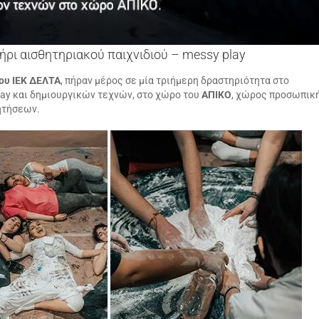
ρι αισθητηριακού παιχνιδιού – messy play
ου ΙΕΚ ΔΕΛΤΑ
, πήραν μέρος σε μία τριήμερη δραστηριότητα στο
lay και δημιουργικών τεχνών, στο χώρο του
ΑΠΙΚΟ
, χώρος προσωπικ
ητήσεων.