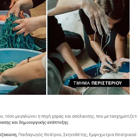
υ, τόσο μεγαλώνει η πηγή χαράς και απόλαυσης, που μετασχηματίζετ
ρασης και δημιουργικής ανάπτυξης
.
ρζακώνη
, Παιδαγωγός Θεάτρου, Σκηνοθέτης, Εμψυχώτρια Θεατρικού