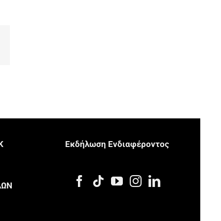
p
ail
Κ
Eκδήλωση Eνδιαφέροντος
Μ
ΔΩΝ