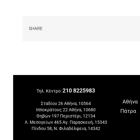
SHARE
210 8225983
Τηλ. Κέντρο:
Αθήνα
Σταδίου 26 Αθήνα, 10564
Ιπποκράτους 22 Αθήνα, 10680
Πάτρα
Θηβών 197 Περιστέρι, 12134
Λ. Μεσογείων 465 Αγ. Παρασκευή, 15343
Πίνδου 58, Ν. Φιλαδέλφεια, 14342